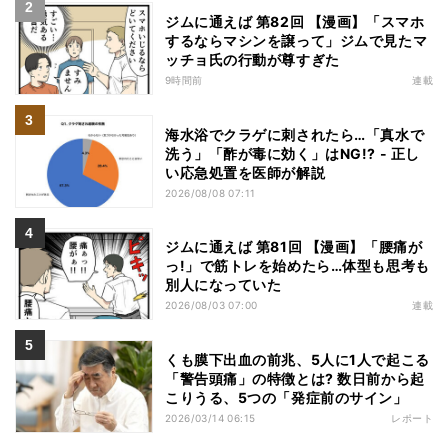
ジムに通えば 第82回 【漫画】「スマホ
するならマシンを譲って」ジムで見たマ
ッチョ氏の行動が尊すぎた
9時間前
連載
海水浴でクラゲに刺されたら…「真水で
洗う」「酢が毒に効く」はNG!? - 正し
い応急処置を医師が解説
2026/08/08 07:11
ジムに通えば 第81回 【漫画】「腰痛が
っ!」で筋トレを始めたら…体型も思考も
別人になっていた
2026/08/03 07:00
連載
くも膜下出血の前兆、5人に1人で起こる
「警告頭痛」の特徴とは? 数日前から起
こりうる、5つの「発症前のサイン」
2026/03/14 06:15
レポート