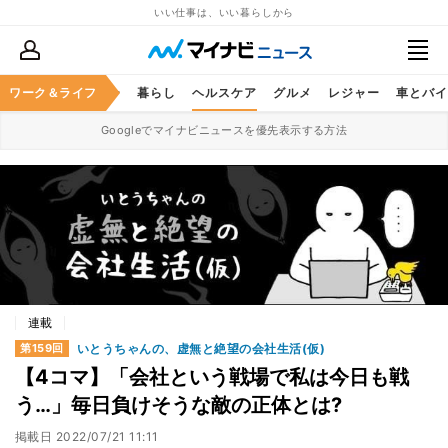
いい仕事は、いい暮らしから
ジネススキル
ワーク＆ライフ
マネー
暮らし
ヘルスケア
グルメ
レジャー
車とバイ
Googleでマイナビニュースを優先表示する方法
連載
いとうちゃんの、虚無と絶望の会社生活(仮)
第159回
【4コマ】「会社という戦場で私は今日も戦
う…」毎日負けそうな敵の正体とは?
掲載日
2022/07/21 11:11