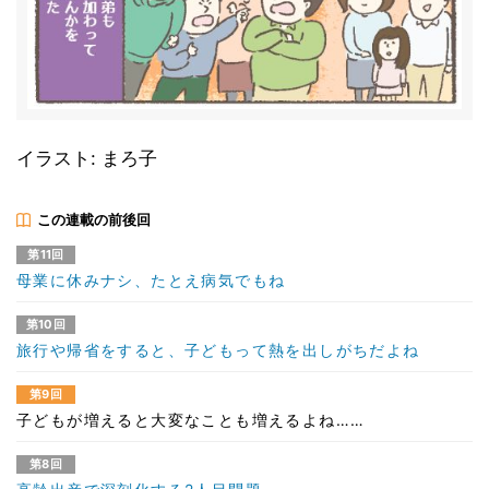
イラスト: まろ子
この連載の前後回
第11回
母業に休みナシ、たとえ病気でもね
第10回
旅行や帰省をすると、子どもって熱を出しがちだよね
第9回
子どもが増えると大変なことも増えるよね……
第8回