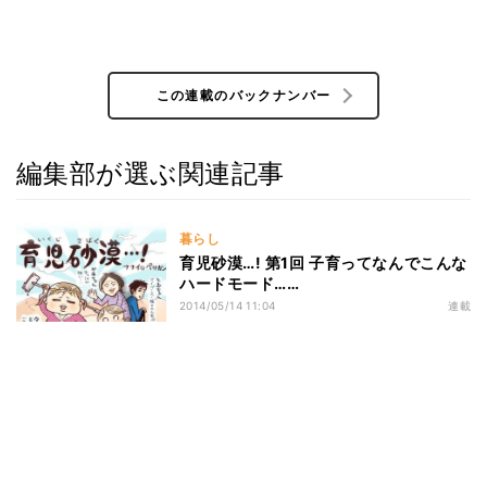
この連載のバックナンバー
編集部が選ぶ関連記事
暮らし
育児砂漠…! 第1回 子育ってなんでこんな
ハードモード……
2014/05/14 11:04
連載