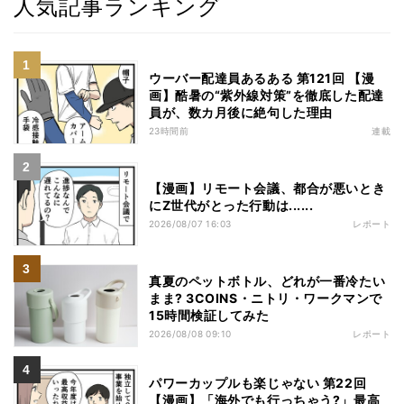
人気記事ランキング
ウーバー配達員あるある 第121回 【漫
画】酷暑の“紫外線対策”を徹底した配達
員が、数カ月後に絶句した理由
23時間前
連載
【漫画】リモート会議、都合が悪いとき
にZ世代がとった行動は......
2026/08/07 16:03
レポート
真夏のペットボトル、どれが一番冷たい
まま? 3COINS・ニトリ・ワークマンで
15時間検証してみた
2026/08/08 09:10
レポート
パワーカップルも楽じゃない 第22回
【漫画】「海外でも行っちゃう?」最高