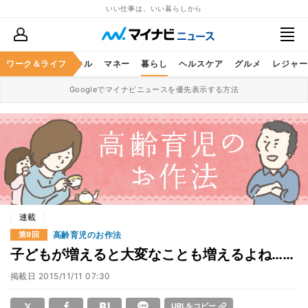
いい仕事は、いい暮らしから
ャリア
ワーク＆ライフ
ビジネススキル
マネー
暮らし
ヘルスケア
グルメ
レジャー
Googleでマイナビニュースを優先表示する方法
連載
高齢育児のお作法
第9回
子どもが増えると大変なことも増えるよね……
掲載日
2015/11/11 07:30
URLをコピー