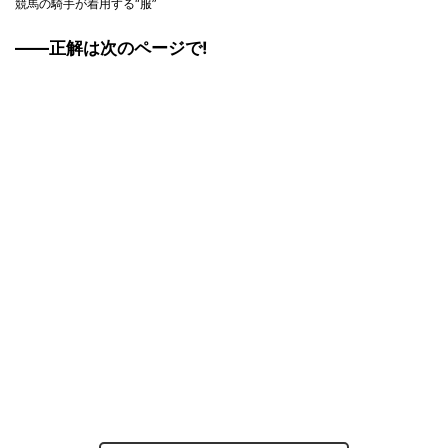
競馬の騎手が着用する“服”
――正解は次のページで!