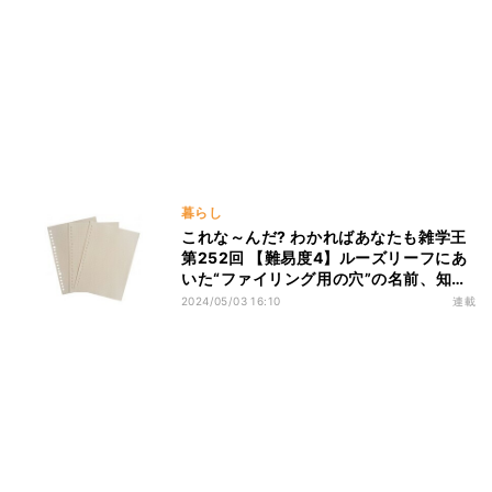
暮らし
これな～んだ? わかればあなたも雑学王
第252回 【難易度4】ルーズリーフにあ
いた“ファイリング用の穴”の名前、知っ
てる?
2024/05/03 16:10
連載