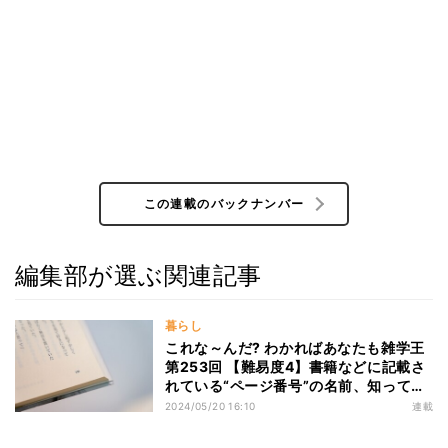
この連載のバックナンバー
編集部が選ぶ関連記事
暮らし
これな～んだ? わかればあなたも雑学王
第253回 【難易度4】書籍などに記載さ
れている“ページ番号”の名前、知って
る? - 「ノ」から始まる言葉
2024/05/20 16:10
連載