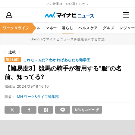
いい仕事は、いい暮らしから
ャリア
ワーク＆ライフ
ビジネススキル
マネー
暮らし
ヘルスケア
グルメ
レジャー
Googleでマイナビニュースを優先表示する方法
連載
これな～んだ? わかればあなたも雑学王
第266回
【難易度3】競馬の騎手が着用する“服”の名
前、知ってる?
掲載日
2024/09/16 16:10
著者：
MN ワーク&ライフ編集部
URLをコピー