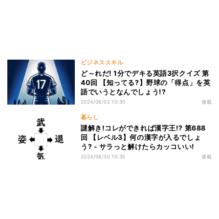
ビジネススキル
ど～れだ! 1分でデキる英語3択クイズ 第
40回 【知ってる?】野球の「得点」を英
語でいうとなんでしょう!?
2024/06/02 10:30
連載
暮らし
謎解き!コレができれば漢字王!? 第688
回 【レベル3】何の漢字が入るでしょ
う? - サラっと解けたらカッコいい!
2024/08/30 10:35
連載