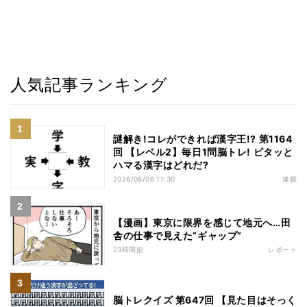
人気記事ランキング
謎解き!コレができれば漢字王!? 第1164
回 【レベル2】毎日1問脳トレ! ピタッと
ハマる漢字はどれだ?
2026/08/06 11:30
連載
【漫画】東京に限界を感じて地元へ…田
舎の仕事で見えた“ギャップ”
23時間前
レポート
脳トレクイズ 第647回 【見た目はそっく