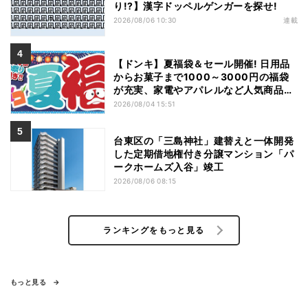
り!?】漢字ドッペルゲンガーを探せ!
2026/08/06 10:30
連載
【ドンキ】夏福袋＆セール開催! 日用品
からお菓子まで1000～3000円の福袋
が充実、家電やアパレルなど人気商品も
特価
2026/08/04 15:51
台東区の「三島神社」建替えと一体開発
した定期借地権付き分譲マンション「パ
ークホームズ入谷」竣工
2026/08/06 08:15
ランキングをもっと見る
もっと見る