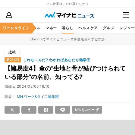
いい仕事は、いい暮らしから
ャリア
ワーク＆ライフ
ビジネススキル
マネー
暮らし
ヘルスケア
グルメ
レジャー
Googleでマイナビニュースを優先表示する方法
連載
これな～んだ? わかればあなたも雑学王
第214回
【難易度4】傘の“生地と骨が結びつけられて
いる部分”の名前、知ってる?
掲載日
2024/02/06 16:10
著者：
MN ワーク&ライフ編集部
URLをコピー