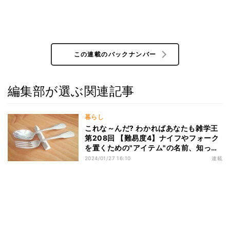
この連載のバックナンバー
編集部が選ぶ関連記事
暮らし
これな～んだ? わかればあなたも雑学王
第208回 【難易度4】ナイフやフォーク
を置くための"アイテム"の名前、知って
る?
2024/01/27 16:10
連載