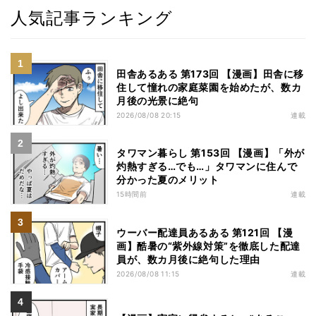
人気記事ランキング
田舎あるある 第173回 【漫画】田舎に移
住して憧れの家庭菜園を始めたが、数カ
月後の光景に絶句
2026/08/08 20:15
連載
タワマン暮らし 第153回 【漫画】「外が
灼熱すぎる…でも…」タワマンに住んで
分かった夏のメリット
15時間前
連載
ウーバー配達員あるある 第121回 【漫
画】酷暑の“紫外線対策”を徹底した配達
員が、数カ月後に絶句した理由
2026/08/08 11:15
連載