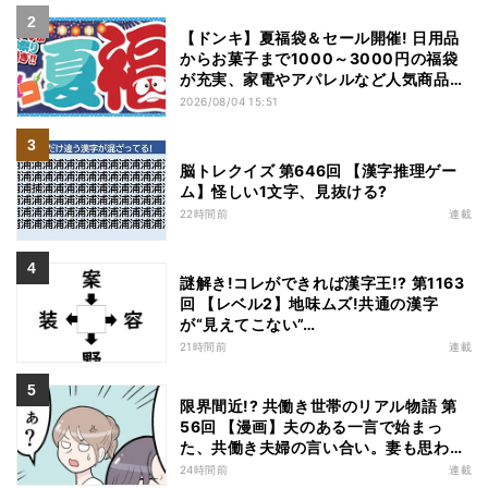
【ドンキ】夏福袋＆セール開催! 日用品
からお菓子まで1000～3000円の福袋
が充実、家電やアパレルなど人気商品も
特価
2026/08/04 15:51
脳トレクイズ 第646回 【漢字推理ゲー
ム】怪しい1文字、見抜ける?
22時間前
連載
謎解き!コレができれば漢字王!? 第1163
回 【レベル2】地味ムズ!共通の漢字
が“見えてこない”…
21時間前
連載
限界間近!? 共働き世帯のリアル物語 第
56回 【漫画】夫のある一言で始まっ
た、共働き夫婦の言い合い。妻も思わ
ず…
24時間前
連載