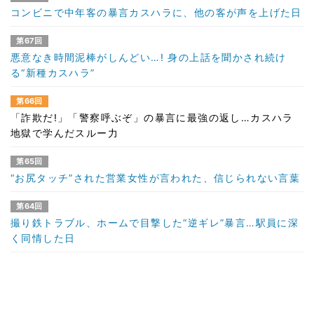
コンビニで中年客の暴言カスハラに、他の客が声を上げた日
第67回
悪意なき時間泥棒がしんどい…! 身の上話を聞かされ続け
る“新種カスハラ”
第66回
「詐欺だ!」「警察呼ぶぞ」の暴言に最強の返し…カスハラ
地獄で学んだスルー力
第65回
“お尻タッチ”された営業女性が言われた、信じられない言葉
第64回
撮り鉄トラブル、ホームで目撃した“逆ギレ”暴言…駅員に深
く同情した日