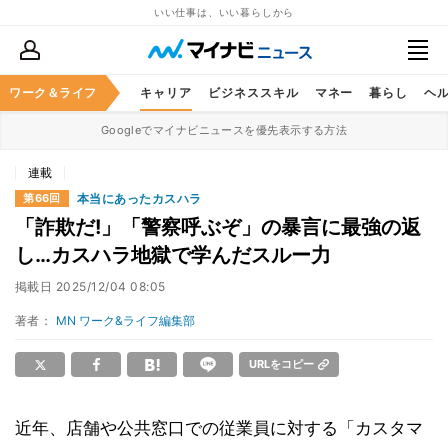
いい仕事は、いい暮らしから
ワーク＆ライフ
キャリア
ビジネススキル
マネー
暮らし
ヘ
Googleでマイナビニュースを優先表示する方法
連載
本当にあったカスハラ
第66回
「詐欺だ!」「警察呼ぶぞ」の暴言に最強の返
し…カスハラ地獄で学んだスルー力
掲載日
2025/12/04 08:05
著者：
MN ワーク&ライフ編集部
URLをコピー
近年、店舗や公共窓口での従業員に対する「カスタマ