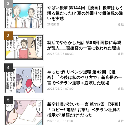
やばい後輩 第144回 【漫画】後輩はもう
帰る気だった!? 夏の外回りで価値観の違
いを実感
21時間前
連載
就活でやらかした話 第88回 面接に母親
が乱入……面接官の一言に救われた理由
2026/08/06 06:33
連載
やったぜ! リベンジ退職 第42回 【漫
画】「今後は私のやり方で」新店長の一
言でベテラン退職→崩壊した現場
2026/08/04 07:00
連載
新卒社員が泣いた一言 第117回 【漫画】
「コピー! 電話! お茶!」ベテラン社員の
指示が“単語だけ”だった
2026/08/06 11:00
連載