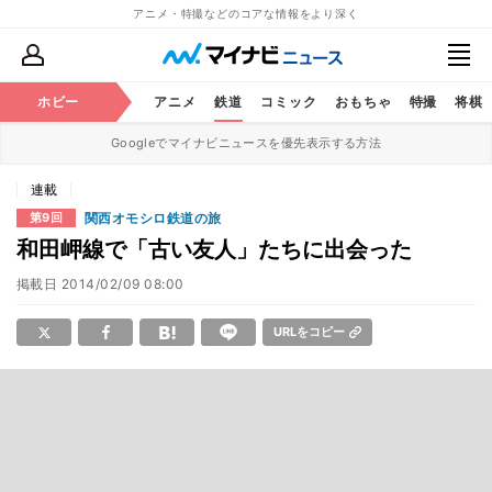
アニメ・特撮などのコアな情報をより深く
ホビー
アニメ
鉄道
コミック
おもちゃ
特撮
将棋
Googleでマイナビニュースを優先表示する方法
連載
関西オモシロ鉄道の旅
第9回
和田岬線で「古い友人」たちに出会った
掲載日
2014/02/09 08:00
URLをコピー