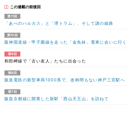
この連載の前後回
第11回
「あべのハルカス」と「堺トラム」、そして謎の線路
第10回
阪神国道線・甲子園線を走った「金魚鉢」電車に会いに行く
第9回
和田岬線で「古い友人」たちに出会った
第8回
阪急電鉄の新型車両1000系で、改称間もない神戸三宮駅へ
第7回
阪急京都線に開業した新駅「西山天王山」を訪ねて