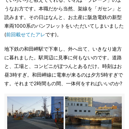
でいろいろと教えてくれる、いわば「ブレーン」のよ
うなお方です。本職だから当然、架線を「ガセン」と
読みます。その日はなんと、お土産に阪急電鉄の新型
車両1000系のパンフレットをいただいてしまいました
(
前回載せてたアレ
です)。
地下鉄の和田岬駅で下車し、外へ出て、いきなり途方
に暮れました。駅周辺に見事に何もないのです。道路
と、工場と、コンビニがぽつんとあるだけ。時刻はお
昼3時すぎ。和田岬線に電車が来るのは夕方5時すぎで
す。それまで2時間もの間、一体何をすればいいのか?