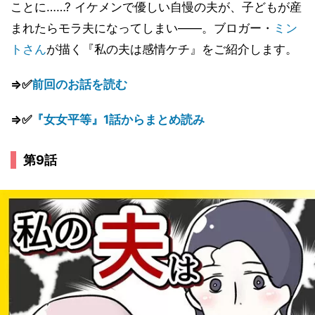
ことに……? イケメンで優しい自慢の夫が、子どもが産
まれたらモラ夫になってしまい――。ブロガー・
ミン
トさん
が描く『私の夫は感情ケチ』をご紹介します。
⇒✅
前回のお話を読む
⇒✅
『女女平等』1話からまとめ読み
第9話