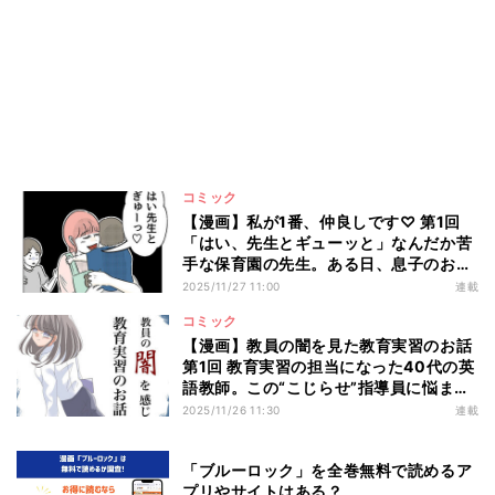
コミック
【漫画】私が1番、仲良しです♡ 第1回
「はい、先生とギューッと」なんだか苦
手な保育園の先生。ある日、息子のお迎
えに行くと…?
2025/11/27 11:00
連載
コミック
【漫画】教員の闇を見た教育実習のお話
第1回 教育実習の担当になった40代の英
語教師。この“こじらせ”指導員に悩まさ
れることに――
2025/11/26 11:30
連載
「ブルーロック」を全巻無料で読めるア
プリやサイトはある？