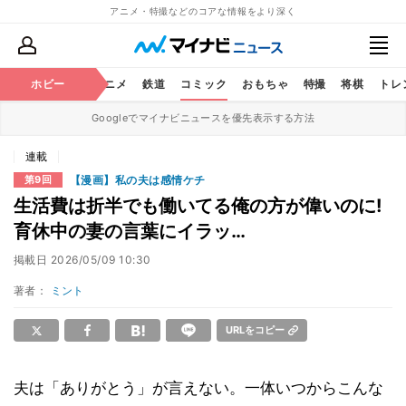
アニメ・特撮などのコアな情報をより深く
ホビー
アニメ
鉄道
コミック
おもちゃ
特撮
将棋
トレ
Googleでマイナビニュースを優先表示する方法
連載
【漫画】私の夫は感情ケチ
第9回
生活費は折半でも働いてる俺の方が偉いのに!
育休中の妻の言葉にイラッ…
掲載日
2026/05/09 10:30
著者：
ミント
URLをコピー
夫は「ありがとう」が言えない。一体いつからこんな