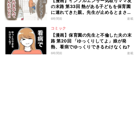
【漫画】インフルエンサー気取りママ友
の末路 第33回 熱がある子どもを保育園
に連れてきた親。先生が止めるとまさか
の行動に!?
6時間前
連載
コミック
【漫画】保育園の先生と不倫した夫の末
路 第20回 「ゆっくりしてよ」娘が発
熱、看病でゆっくりできるわけなくね?
6時間前
連載