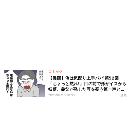
コミック
【漫画】俺は気配り上手パパ 第52回
「ちょっと黙れ!」目の前で孫がイスから
転落。義父が発した耳を疑う第一声と
は?
2026/04/13 10:30
連載