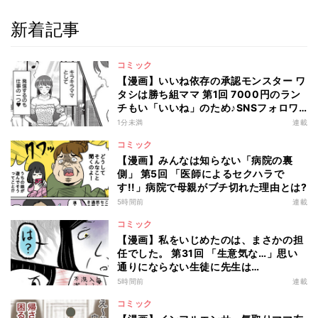
新着記事
コミック
【漫画】いいね依存の承認モンスター ワ
タシは勝ち組ママ 第1回 7000円のラン
チもい「いいね」のため♪SNSフォロワ
ー2万人の"キラキラママ"の生活とは?
1分未満
連載
コミック
【漫画】みんなは知らない「病院の裏
側」 第5回 「医師によるセクハラで
す!!」病院で母親がブチ切れた理由とは?
5時間前
連載
コミック
【漫画】私をいじめたのは、まさかの担
任でした。 第31回 「生意気な…」思い
通りにならない生徒に先生は…
5時間前
連載
コミック