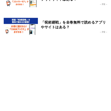
- PR -
「呪術廻戦」を全巻無料で読めるアプリ
やサイトはある？
- PR -