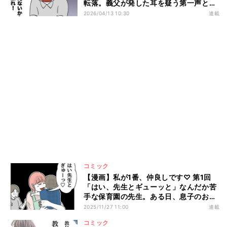
転落。義父が発した耳を疑う第一声と
は?
2026/04/13 10:30
連載
コミック
【漫画】私が1番、仲良しです♡ 第1回
「はい、先生とギューッと」なんだか苦
手な保育園の先生。ある日、息子のお迎
えに行くと…?
2025/11/27 11:00
連載
コミック