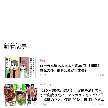
新着記事
鉄道
ローカル線あるある? 第30回 【漫画】
観光の後…電車はまだ大丈夫?
5分前
連載
コミック
【20～30代が選ぶ】「記憶を消しても
う一度読みたい」マンガランキング! 2位
『進撃の巨人』僅差で1位に選ばれたの
は?
15分前
レポート