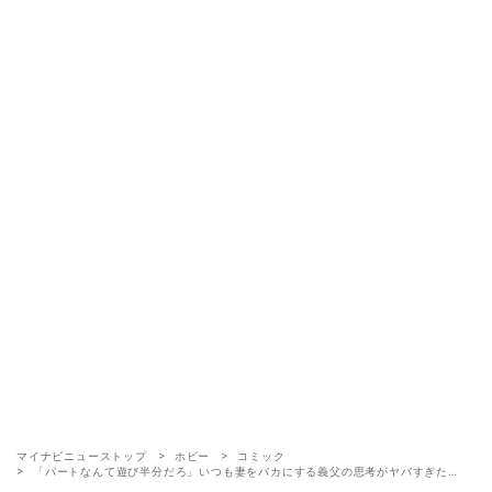
マイナビニューストップ
ホビー
コミック
「パートなんて遊び半分だろ」いつも妻をバカにする義父の思考がヤバすぎた…