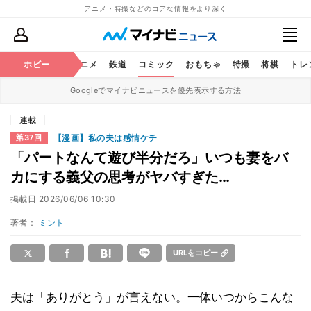
アニメ・特撮などのコアな情報をより深く
ホビー
アニメ
鉄道
コミック
おもちゃ
特撮
将棋
トレ
Googleでマイナビニュースを優先表示する方法
連載
【漫画】私の夫は感情ケチ
第37回
「パートなんて遊び半分だろ」いつも妻をバ
カにする義父の思考がヤバすぎた…
掲載日
2026/06/06 10:30
著者：
ミント
URLをコピー
夫は「ありがとう」が言えない。一体いつからこんな