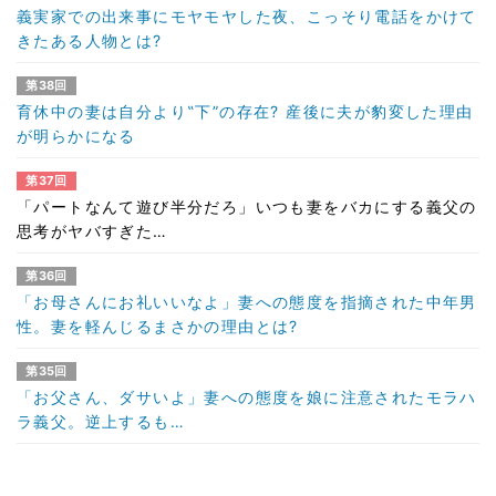
義実家での出来事にモヤモヤした夜、こっそり電話をかけて
きたある人物とは?
第38回
育休中の妻は自分より‟下”の存在? 産後に夫が豹変した理由
が明らかになる
第37回
「パートなんて遊び半分だろ」いつも妻をバカにする義父の
思考がヤバすぎた…
第36回
「お母さんにお礼いいなよ」妻への態度を指摘された中年男
性。妻を軽んじるまさかの理由とは?
第35回
「お父さん、ダサいよ」妻への態度を娘に注意されたモラハ
ラ義父。逆上するも…