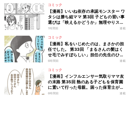
コミック
【漫画】いいね依存の承認モンスター ワ
タシは勝ち組ママ 第3回 子どもの習い事
選びは「映えるかどうか」無理やりスイ
ミングに連れていくも…?
1時間前
連載
コミック
【漫画】私をいじめたのは、まさかの担
任でした。 第33回 「まるさんの髪はく
せ毛でみすぼらしい」担任の先生のひど
い言葉にショックを受けるかと思いき
6時間前
連載
や!?
コミック
【漫画】インフルエンサー気取りママ友
の末路 第35回 熱のある子どもを保育園
に置いて行った母親。困った保育士が職
場に電話してみると…?
6時間前
連載