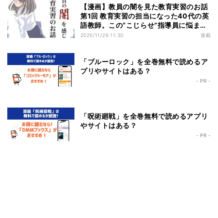
【漫画】教員の闇を見た教育実習のお話
第1回 教育実習の担当になった40代の英
語教師。この“こじらせ”指導員に悩まさ
れることに――
2025/11/26 11:30
連載
「ブルーロック」を全巻無料で読めるア
プリやサイトはある？
- PR -
「呪術廻戦」を全巻無料で読めるアプリ
やサイトはある？
- PR -