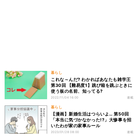
暮らし
これな～んだ? わかればあなたも雑学王
第30回 【難易度1】跳び箱を跳ぶときに
使う板の名前、知ってる?
2022/11/04 16:00
連載
暮らし
【漫画】新婚生活はつらいよ… 第50回
「本当に気づかなかった!?」大惨事を招
いたわが家の家事ルール
2023/01/28 08:00
連載