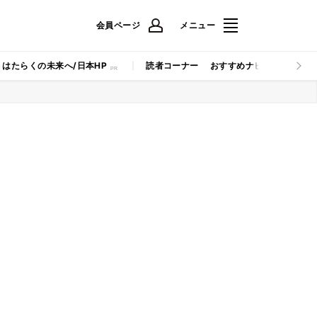
会員ページ
メニュー
はたらくの未来へ/日本HP
読者コーナー
おすすめナビ
マイナビB