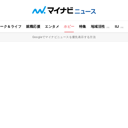
ワーク＆ライフ
就職応援
エンタメ
ホビー
特集
地域活性
IIJ
Googleでマイナビニュースを優先表示する方法