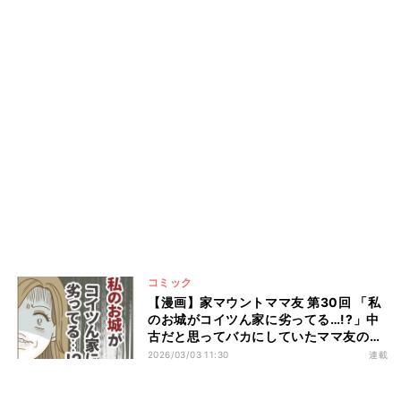
コミック
【漫画】家マウントママ友 第30回 「私
のお城がコイツん家に劣ってる…!?」中
古だと思ってバカにしていたママ友の家
がまさか…
2026/03/03 11:30
連載