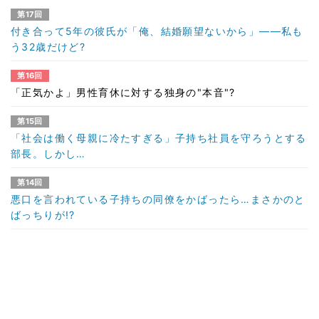
第17回
付き合って5年の彼氏が「俺、結婚願望ないから」――私も
う32歳だけど?
第16回
「正気かよ」男性育休に対する独身の"本音"?
第15回
「社会は働く母親に冷たすぎる」子持ち社員を守ろうとする
部長。しかし…
第14回
悪口を言われている子持ちの同僚をかばったら…まさかのと
ばっちりが!?