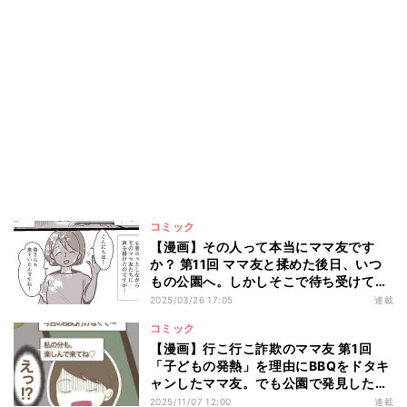
コミック
【漫画】その人って本当にママ友です
か？ 第11回 ママ友と揉めた後日、いつ
もの公園へ。しかしそこで待ち受けてい
たのは――?
2025/03/26 17:05
連載
コミック
【漫画】行こ行こ詐欺のママ友 第1回
「子どもの発熱」を理由にBBQをドタキ
ャンしたママ友。でも公園で発見したの
は…!?
2025/11/07 12:00
連載