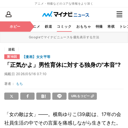
アニメ・特撮などのコアな情報をより深く
ホビー
アニメ
鉄道
コミック
おもちゃ
特撮
将棋
トレ
Googleでマイナビニュースを優先表示する方法
連載
【漫画】女女平等
第16回
「正気かよ」男性育休に対する独身の"本音"?
掲載日
2026/05/16 07:10
著者：
もち
URLをコピー
「女の敵は女」――。横島ゆりこ(39歳)は、17年の会
社員生活の中でその言葉を痛感しながら生きてきた。