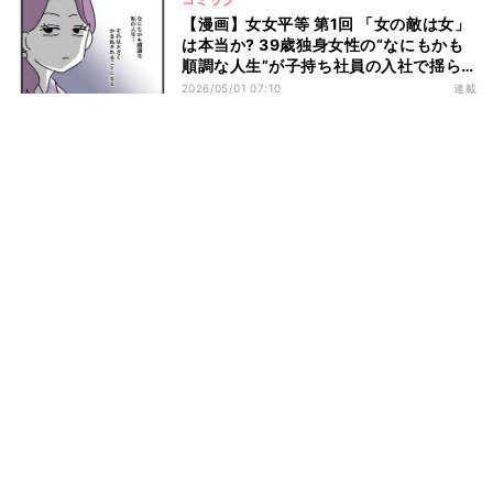
【漫画】女女平等 第1回 「女の敵は女」
は本当か? 39歳独身女性の“なにもかも
順調な人生”が子持ち社員の入社で揺ら
ぎ始める――
2026/05/01 07:10
連載