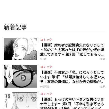
新着記事
コミック
【漫画】婚約者が記憶喪失になりまして
～私のことを忘れたはずの彼がなぜか溺
愛してきます～ 第2回 「返してもらって
いい?」記憶喪失の婚約者に現れた元カ
1分前
連載
ノは…
コミック
【漫画】不倫女が「私」になろうとして
います 第1回 「結婚指輪外してる 悪い人
♥」友達のSNSに、なぜか夫の指輪が…
9時間前
連載
コミック
【漫画】もっけの幸い〜ダメな男にサヨ
ナラします〜 第1回 「不幸を引き寄せる
才能がある」29歳、ダメンズホイホイを