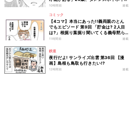
卒業した私のはずが…
10時間前
連載
コミック
【4コマ】本当にあった!!義両親のとん
でもエピソード 第9回 「貯金は? 2人目
は?」根掘り葉掘り聞いてくる義母黙ら
せた一言
11時間前
連載
鉄道
夜行だよ! サンライズ出雲 第36回 【漫
画】島根も鳥取も行きたい!?
12時間前
連載