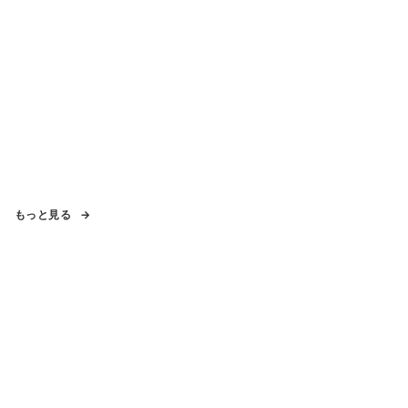
もっと見る