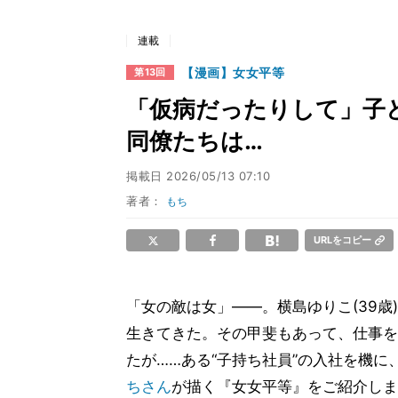
連載
【漫画】女女平等
第13回
「仮病だったりして」子
同僚たちは…
掲載日
2026/05/13 07:10
著者：
もち
URLをコピー
「女の敵は女」――。横島ゆりこ(39歳
生きてきた。その甲斐もあって、仕事を
たが……ある“子持ち社員”の入社を機
ちさん
が描く『女女平等』をご紹介しま