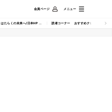
会員ページ
メニュー
はたらくの未来へ/日本HP
読者コーナー
おすすめナビ
マイナビB