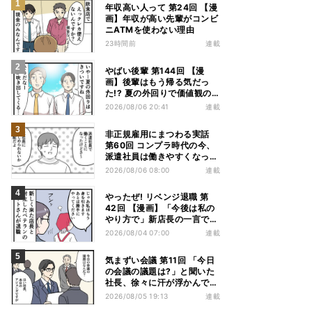
年収高い人って 第24回 【漫
画】年収が高い先輩がコンビ
ニATMを使わない理由
23時間前
連載
やばい後輩 第144回 【漫
画】後輩はもう帰る気だっ
た!? 夏の外回りで価値観の
違いを実感
2026/08/06 20:41
連載
非正規雇用にまつわる実話
第60回 コンプラ時代の今、
派遣社員は働きやすくなっ
た?
2026/08/06 08:00
連載
やったぜ! リベンジ退職 第
42回 【漫画】「今後は私の
やり方で」新店長の一言でベ
テラン退職→崩壊した現場
2026/08/04 07:00
連載
気まずい会議 第11回 「今日
の会議の議題は?」と聞いた
社長、徐々に汗が浮かんでき
た
2026/08/05 19:13
連載