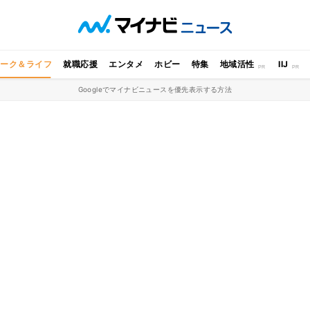
ワーク＆ライフ
就職応援
エンタメ
ホビー
特集
地域活性
IIJ
Googleでマイナビニュースを優先表示する方法