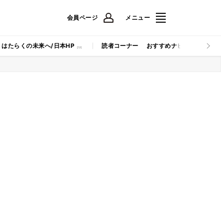
会員ページ
メニュー
はたらくの未来へ/日本HP
読者コーナー
おすすめナビ
マイナビB