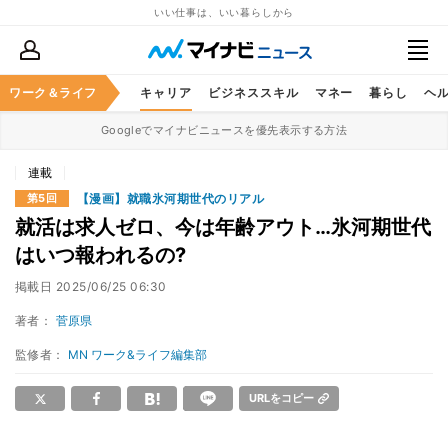
いい仕事は、いい暮らしから
ワーク＆ライフ
キャリア
ビジネススキル
マネー
暮らし
ヘ
Googleでマイナビニュースを優先表示する方法
連載
【漫画】就職氷河期世代のリアル
第5回
就活は求人ゼロ、今は年齢アウト…氷河期世代
はいつ報われるの?
掲載日
2025/06/25 06:30
著者：
菅原県
監修者：
MN ワーク&ライフ編集部
URLをコピー