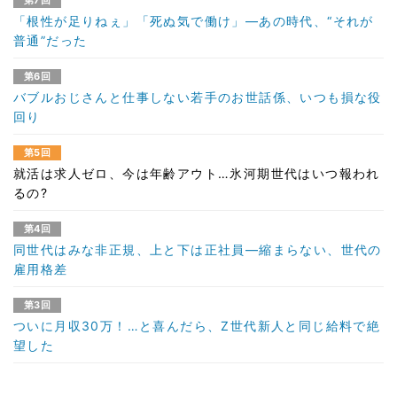
第7回
「根性が足りねぇ」「死ぬ気で働け」―あの時代、“それが
普通”だった
第6回
バブルおじさんと仕事しない若手のお世話係、いつも損な役
回り
第5回
就活は求人ゼロ、今は年齢アウト…氷河期世代はいつ報われ
るの?
第4回
同世代はみな非正規、上と下は正社員―縮まらない、世代の
雇用格差
第3回
ついに月収30万！…と喜んだら、Z世代新人と同じ給料で絶
望した