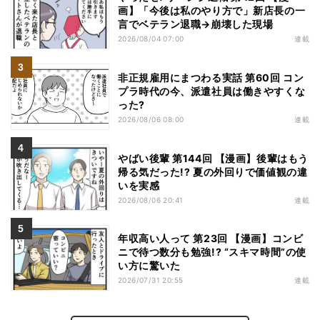
画】「今後は私のやり方で」新店長の一
言でベテラン退職→崩壊した現場
2026/08/04 07:00
連載
非正規雇用にまつわる実話 第60回 コン
プラ時代の今、派遣社員は働きやすくな
った?
2026/08/06 08:00
連載
やばい後輩 第144回 【漫画】後輩はもう
帰る気だった!? 夏の外回りで価値観の違
いを実感
2026/08/06 20:41
連載
年収高い人って 第23回 【漫画】コンビ
ニで待つ数分も勉強!? “スキマ時間”の使
い方に驚いた
2026/07/31 20:55
連載