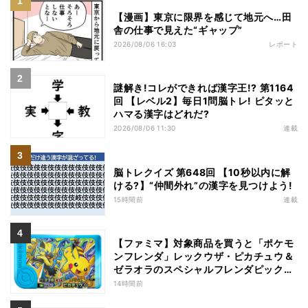
【漫画】東京に限界を感じて地元へ…田
舎の仕事で見えた“ギャップ”
2026/08/06 16:03
レポート
謎解き!コレができれば漢字王!? 第1164
回 【レベル2】毎日1問脳トレ! ピタッと
ハマる漢字はどれだ?
2026/08/06 11:30
連載
脳トレクイズ 第648回 【10秒以内に解
ける?】“仲間外れ”の漢字を見つけよう!
15時間前
連載
【ファミマ】対象商品を買うと「ポケモ
ンフレンダ」レックウザ・ピカチュウ＆
ゼラオラのスペシャルフレンダピックが
もらえるキャンペーン
14時間前