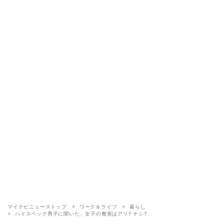
マイナビニューストップ
ワーク＆ライフ
暮らし
ハイスペック男子に聞いた、女子の整形はアリ? ナシ?