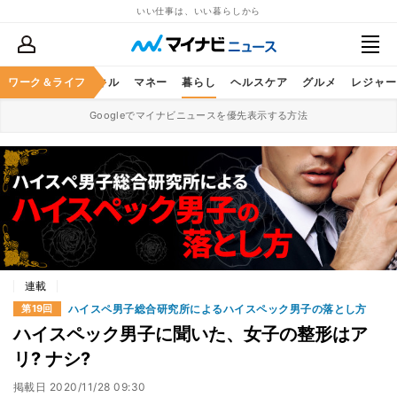
いい仕事は、いい暮らしから
ャリア
ワーク＆ライフ
ビジネススキル
マネー
暮らし
ヘルスケア
グルメ
レジャー
Googleでマイナビニュースを優先表示する方法
連載
ハイスペ男子総合研究所によるハイスペック男子の落とし方
第19回
ハイスペック男子に聞いた、女子の整形はア
リ? ナシ?
掲載日
2020/11/28 09:30