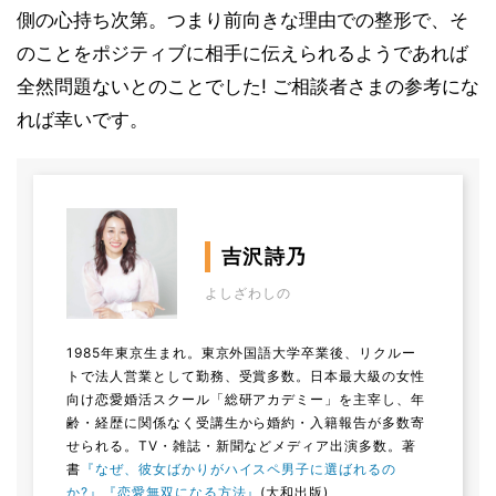
側の心持ち次第。つまり前向きな理由での整形で、そ
のことをポジティブに相手に伝えられるようであれば
全然問題ないとのことでした! ご相談者さまの参考にな
れば幸いです。
吉沢詩乃
よしざわしの
1985年東京生まれ。東京外国語大学卒業後、リクルー
トで法人営業として勤務、受賞多数。日本最大級の女性
向け恋愛婚活スクール「総研アカデミー」を主宰し、年
齢・経歴に関係なく受講生から婚約・入籍報告が多数寄
せられる。TV・雑誌・新聞などメディア出演多数。著
書
『なぜ、彼女ばかりがハイスペ男子に選ばれるの
か?』
『恋愛無双になる方法』
(大和出版)