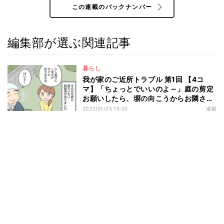
この連載のバックナンバー
編集部が選ぶ関連記事
暮らし
我が家のご近所トラブル 第1回 【4コ
マ】「ちょっとでいいのよ～」庭の剪定
お願いしたら、塀の向こうからお隣さん
が…
2023/01/25 15:00
連載