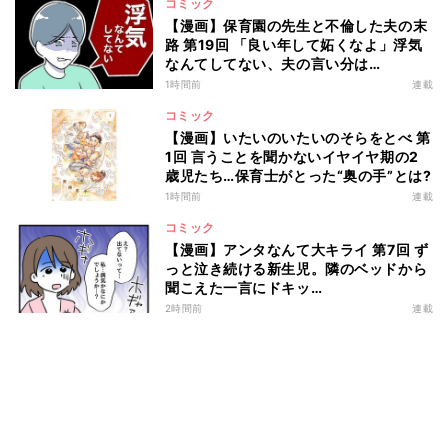
コミック
【漫画】保育園の先生と不倫した夫の末
路 第19回 「良い年して妬くなよ」浮気
なんてしてない、夫の言い分は…
1時間前
連載
コミック
【漫画】いたいのいたいのそらをとべ 第
1回 言うことを聞かないイヤイヤ期の2
歳児たち…保育士がとった“奥の手”とは?
1時間前
連載
コミック
【漫画】アンタなんて大キライ 第7回 ず
っと泣き続ける新生児。隣のベッドから
聞こえた一言にドキッ…
2時間前
連載