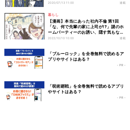
2020/07/13 11:00
連載
暮らし
【漫画】本当にあった社内不倫 第1回
「な、何で先輩の家に上司が!?」謎のホ
ームパーティーのお誘い、隠す気もない
二人の行く先は……
2022/10/10 10:00
連載
「ブルーロック」を全巻無料で読めるア
プリやサイトはある？
- PR -
「呪術廻戦」を全巻無料で読めるアプリ
やサイトはある？
- PR -