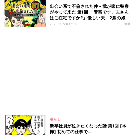
出会い系で不倫された件 - 我が家に警察
がやって来た 第1回 「警察です、夫さん
はご在宅ですか?」優しい夫、2歳の娘と
の気兼ねない生活のはずが…
2022/09/20 16:30
連載
暮らし
新卒社員が泣きたくなった話 第1回 [本
怖] 初めての仕事で……