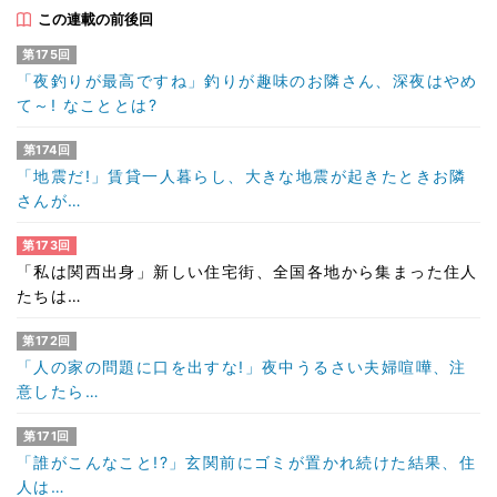
この連載の前後回
第175回
「夜釣りが最高ですね」釣りが趣味のお隣さん、深夜はやめ
て～! なこととは?
第174回
「地震だ!」賃貸一人暮らし、大きな地震が起きたときお隣
さんが…
第173回
「私は関西出身」新しい住宅街、全国各地から集まった住人
たちは…
第172回
「人の家の問題に口を出すな!」夜中うるさい夫婦喧嘩、注
意したら…
第171回
「誰がこんなこと!?」玄関前にゴミが置かれ続けた結果、住
人は…