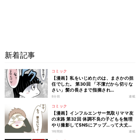
新着記事
コミック
【漫画】私をいじめたのは、まさかの担
任でした。 第30回 「不潔だから切りな
さい」髪の長さまで指摘され…
8分前
連載
コミック
【漫画】インフルエンサー気取りママ友
の末路 第32回 体調不良の子どもを無理
やり撮影してSNSにアップ…って大丈
夫!?
1時間前
連載