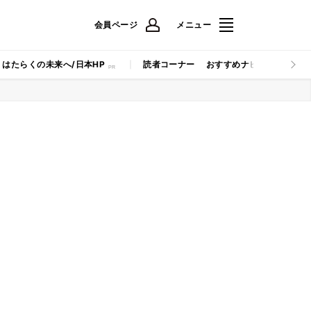
会員ページ
メニュー
はたらくの未来へ/日本HP
読者コーナー
おすすめナビ
マイナビB