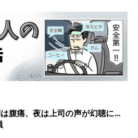
朝は腹痛、夜は上司の声が幻聴に…
員