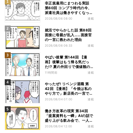
非正規雇用にまつわる実話
第60回 コンプラ時代の今、
派遣社員は働きやすくなっ
た?
2026/08/06 08:00
連載
就活でやらかした話 第88回
面接に母親が乱入……面接官
の一言に救われた理由
2026/08/06 06:33
連載
やばい後輩 第144回 【漫
画】後輩はもう帰る気だっ
た!? 夏の外回りで価値観の
違いを実感
11時間前
連載
やったぜ! リベンジ退職 第
42回 【漫画】「今後は私の
やり方で」新店長の一言でベ
テラン退職→崩壊した現場
2026/08/04 07:00
連載
働き方改革の現実 第34回
「提案資料も一瞬」AIの話で
盛り上がる飲み会で、一人だ
け笑えなかった理由
2026/08/04 12:00
連載