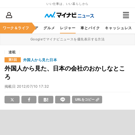
いい仕事は、いい暮らしから
暮らし
ワーク＆ライフ
ヘルスケア
グルメ
レジャー
車とバイク
キャッシュレス
Googleでマイナビニュースを優先表示する方法
連載
外国人から見た日本
第1回
外国人から見た、日本の会社のおかしなとこ
ろ
掲載日
2012/07/10 17:32
URLをコピー