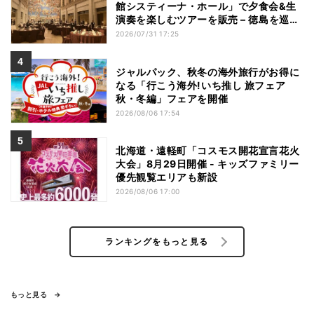
館システィーナ・ホール」で夕食会&生
演奏を楽しむツアーを販売 – 徳島を巡る
5つのコース
2026/07/31 17:25
ジャルパック、秋冬の海外旅行がお得に
なる「行こう海外!いち推し 旅フェア
秋・冬編」フェアを開催
2026/08/06 17:54
北海道・遠軽町「コスモス開花宣言花火
大会」8月29日開催 - キッズファミリー
優先観覧エリアも新設
2026/08/06 17:00
ランキングをもっと見る
もっと見る