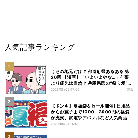
人気記事ランキング
うちの地元だけ!? 都道府県あるある 第
20回 【漫画】「いよいよやな…」仕事
より優先は当然!? 兵庫県民の“祭り愛”が
熱すぎた
2026/08/05 07:00
連載
【ドンキ】夏福袋＆セール開催! 日用品
からお菓子まで1000～3000円の福袋
が充実、家電やアパレルなど人気商品も
特価
2026/08/04 15:51