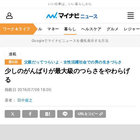
いい仕事は、いい暮らしから
ャリア
ワーク＆ライフ
ビジネススキル
マネー
暮らし
ヘルスケア
グルメ
レジャー
Googleでマイナビニュースを優先表示する方法
連載
父親だってつらいよ - 女性活躍社会での男の生きづらさ
第9回
少しのがんばりが最大級のつらさをやわらげ
る
掲載日
2016/07/06 18:00
著者：
田中俊之
URLをコピー