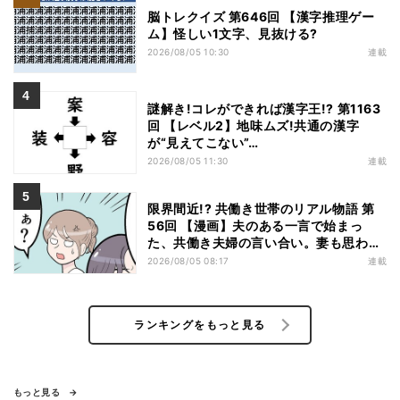
脳トレクイズ 第646回 【漢字推理ゲー
ム】怪しい1文字、見抜ける?
2026/08/05 10:30
連載
謎解き!コレができれば漢字王!? 第1163
回 【レベル2】地味ムズ!共通の漢字
が“見えてこない”…
2026/08/05 11:30
連載
限界間近!? 共働き世帯のリアル物語 第
56回 【漫画】夫のある一言で始まっ
た、共働き夫婦の言い合い。妻も思わ
ず…
2026/08/05 08:17
連載
ランキングをもっと見る
もっと見る