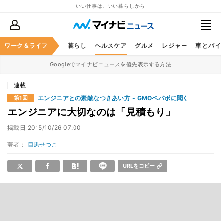
いい仕事は、いい暮らしから
ジネススキル
ワーク＆ライフ
マネー
暮らし
ヘルスケア
グルメ
レジャー
車とバイ
Googleでマイナビニュースを優先表示する方法
連載
エンジニアとの素敵なつきあい方 - GMOペパボに聞く
第1回
エンジニアに大切なのは「見積もり」
掲載日
2015/10/26 07:00
著者：
目黒せつこ
URLをコピー