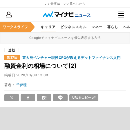
いい仕事は、いい暮らしから
ワーク＆ライフ
キャリア
ビジネススキル
マネー
暮らし
ヘ
Googleでマイナビニュースを優先表示する方法
連載
東大発ベンチャー現役CFOが教えるデットファイナンス入門
第37回
融資金利の相場について(2)
掲載日
2020/10/09 13:08
著者：
千保理
URLをコピー