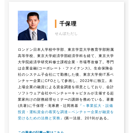
千保理
せんぼただし
ロンドン日本人学校中学部、東京学芸大学教育学部附属
高等学校、東京大学経済学部経済学科を経て、東京大学
大学院経済学研究科修士課程企業・市場専攻修了。専門
は企業金融(コーポレート・ファイナンス)。生命保険会
社のシステム子会社にて勤務した後、東京大学発IT系ベ
ンチャー企業にCFOとして参画し、2022年に独立。未
上場企業の融資による資金調達を得意としており、会計
ソフトウェア会社やベンチャーキャピタルが主催する起
業家向けの財務経理セミナーの講師を務めている。著書
(共著)に千保理・滝琢磨・辻岡将基
『～事業拡大・設備
投資・運転資金の着実な調達～ベンチャー企業が融資を
受けるための法務と実務』
(第一法規、2019)がある。
この著者の記事一覧はこちら