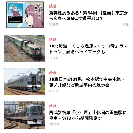
鉄道
新幹線あるある? 第54回 【漫画】東京か
ら広島へ遠征…交通手段は?
10分前
連載
鉄道
JR北海道「くしろ湿原ノロッコ号」ラス
トラン、記念ヘッドマークも
11分前
鉄道
JR東日本E131系、松本駅で中央本線・
篠ノ井線など新型車両の展示会
27分前
鉄道
西武新宿線「小江戸」土休日の田無駅に
停車 - 9/19から期間限定で
1時間前