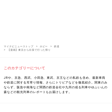
マイナビニューストップ
ホビー
鉄道
【漫画】東京から出張で行った帰り
このカテゴリーについて
JRや、京急、西武、小田急、東武、京王などの私鉄も含め、最新車両
や鉄道に関する耳寄り情報、さらにトリビアなどを徹底紹介。関東のみ
ならず、阪急や南海など関西の鉄道会社や九州の或る列車やゆふいんの
森などの観光列車のレポートもお届けします。