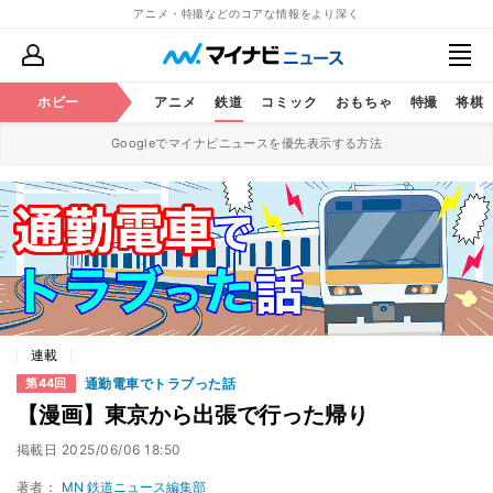
アニメ・特撮などのコアな情報をより深く
ホビー
アニメ
鉄道
コミック
おもちゃ
特撮
将棋
Googleでマイナビニュースを優先表示する方法
連載
通勤電車でトラブった話
第44回
【漫画】東京から出張で行った帰り
掲載日
2025/06/06 18:50
著者：
MN 鉄道ニュース編集部