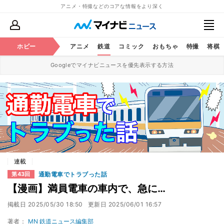
アニメ・特撮などのコアな情報をより深く
ホビー
アニメ
鉄道
コミック
おもちゃ
特撮
将棋
Googleでマイナビニュースを優先表示する方法
連載
通勤電車でトラブった話
第43回
【漫画】満員電車の車内で、急に…
掲載日
2025/05/30 18:50
更新日
2025/06/01 16:57
著者：
MN 鉄道ニュース編集部