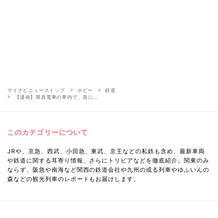
マイナビニューストップ
ホビー
鉄道
【漫画】満員電車の車内で、急に…
このカテゴリーについて
JRや、京急、西武、小田急、東武、京王などの私鉄も含め、最新車両
や鉄道に関する耳寄り情報、さらにトリビアなどを徹底紹介。関東のみ
ならず、阪急や南海など関西の鉄道会社や九州の或る列車やゆふいんの
森などの観光列車のレポートもお届けします。