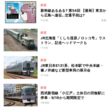
鉄道
新幹線あるある? 第54回 【漫画】東京か
ら広島へ遠征…交通手段は?
10分前
連載
鉄道
JR北海道「くしろ湿原ノロッコ号」ラス
トラン、記念ヘッドマークも
11分前
鉄道
JR東日本E131系、松本駅で中央本線・
篠ノ井線など新型車両の展示会
27分前
鉄道
西武新宿線「小江戸」土休日の田無駅に
停車 - 9/19から期間限定で
1時間前