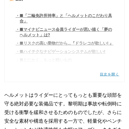
■「二輪免許所持率」と「ヘルメットのこだわり具
合」
■マイナビニュース会員ライダーが思い描く「夢の
ヘルメット」は?
■リスクの高い乗物だから…『ドラレコが欲しい! 』
■ハイテクなナビゲーションシステムが欲しい!
■とにかく、もっと軽いもの
■どうにかしたい「蒸れ」と「臭い」
目次を開く
■仲間と通話したり、インターネットに接続したい
■大きくなったり、小さくなったりできない?
■もっと安全に! 一生使えるくらいの頑丈さが欲し
ヘルメットはライダーにとってもっとも重要な頭部を
い
守る絶対必要な装備品です。黎明期は事故や転倒時に
■そのほか
受ける衝撃を緩和させるためのものでしたが、さらに
■ハイテク時代に対応した「スマートヘルメット」
安全な素材や構造を採用する一方で、軽量化やベンチ
も市販化目前?