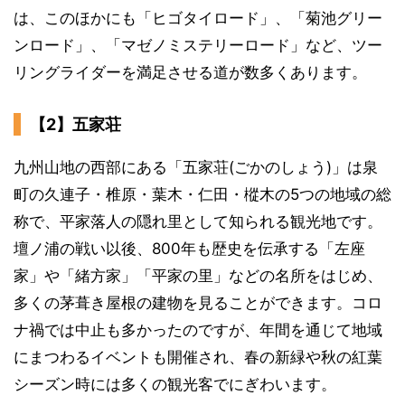
は、このほかにも「ヒゴタイロード」、「菊池グリー
ンロード」、「マゼノミステリーロード」など、ツー
リングライダーを満足させる道が数多くあります。
【2】五家荘
九州山地の西部にある「五家荘(ごかのしょう)」は泉
町の久連子・椎原・葉木・仁田・樅木の5つの地域の総
称で、平家落人の隠れ里として知られる観光地です。
壇ノ浦の戦い以後、800年も歴史を伝承する「左座
家」や「緒方家」「平家の里」などの名所をはじめ、
多くの茅葺き屋根の建物を見ることができます。コロ
ナ禍では中止も多かったのですが、年間を通じて地域
にまつわるイベントも開催され、春の新緑や秋の紅葉
シーズン時には多くの観光客でにぎわいます。