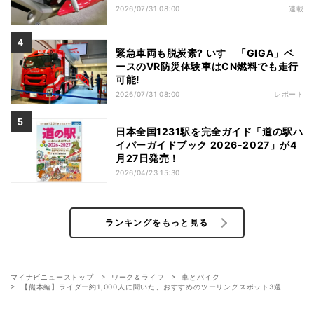
2026/07/31 08:00
連載
緊急車両も脱炭素? いすゞ「GIGA」ベ
ースのVR防災体験車はCN燃料でも走行
可能!
2026/07/31 08:00
レポート
日本全国1231駅を完全ガイド「道の駅ハ
イパーガイドブック 2026-2027」が4
月27日発売！
2026/04/23 15:30
ランキングをもっと見る
マイナビニューストップ
ワーク＆ライフ
車とバイク
【熊本編】ライダー約1,000人に聞いた、おすすめのツーリングスポット3選