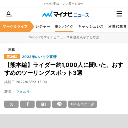
いい仕事は、いい暮らしから
ヘルスケア
ワーク＆ライフ
グルメ
レジャー
車とバイク
キャッシュレス
次世代教育
Googleでマイナビニュースを優先表示する方法
連載
2022年のバイク事情
第26回
【熊本編】ライダー約1,000人に聞いた、おす
すめのツーリングスポット3選
掲載日
2022/06/23 15:00
著者：
フォルサ
URLをコピー