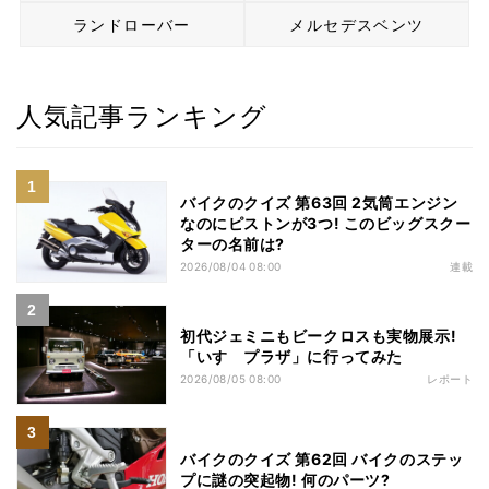
ランドローバー
メルセデスベンツ
人気記事ランキング
バイクのクイズ 第63回 2気筒エンジン
なのにピストンが3つ! このビッグスクー
ターの名前は?
2026/08/04 08:00
連載
初代ジェミニもビークロスも実物展示!
「いすゞプラザ」に行ってみた
2026/08/05 08:00
レポート
バイクのクイズ 第62回 バイクのステッ
プに謎の突起物! 何のパーツ?