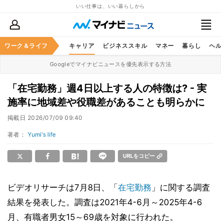
いい仕事は、いい暮らしから
ワーク＆ライフ
キャリア
ビジネススキル
マネー
暮らし
ヘ
Googleでマイナビニュースを優先表示する方法
「在宅勤務」週4日以上する人の特徴は? - 実
施率に地域差や役職差があることも明らかに
掲載日
2026/07/09 09:40
著者：
Yumi's life
URLをコピー
ビデオリサーチは7月8日、「
在宅勤務
」に関する調査
結果を発表した。調査は2021年4-6月～2025年4-6
月、有職者男女15～69歳を対象に行われた。