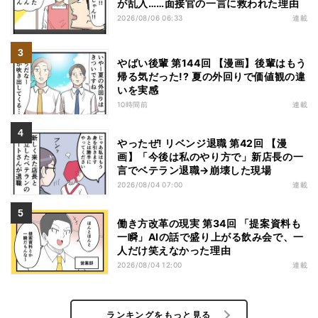
が乱入……面接官の一言に救われた理由
2026/08/06 06:33
連載
やばい後輩 第144回 【漫画】後輩はもう
帰る気だった!? 夏の外回りで価値観の違
いを実感
10時間前
連載
やったぜ! リベンジ退職 第42回 【漫
画】「今後は私のやり方で」新店長の一
言でベテラン退職→崩壊した現場
2026/08/04 07:00
連載
働き方改革の現実 第34回 「提案資料も
一瞬」AIの話で盛り上がる飲み会で、一
人だけ笑えなかった理由
2026/08/04 12:00
連載
ランキングをもっと見る