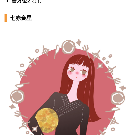
吉方位2
なし
七赤金星