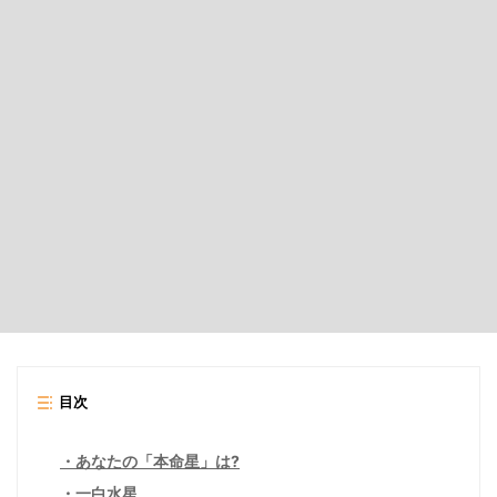
目次
あなたの「本命星」は?
一白水星