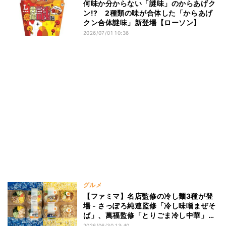
何味か分からない「謎味」のからあげク
ン!? 2種類の味が合体した「からあげ
クン合体謎味」新登場【ローソン】
2026/07/01 10:36
グルメ
【ファミマ】名店監修の冷し麺3種が登
場 - さっぽろ純連監修「冷し味噌まぜそ
ば」、萬福監修「とりごま冷し中華」、
頑者監修「冷し魚介豚骨まぜそば」
2026/06/30 13:40