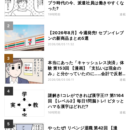
プラ時代の今、派遣社員は働きやすくな
った?
19時間前
連載
【2026年8月】今週発売! セブンイレブ
ンの新商品まとめ5選
2026/08/05 11:52
本当にあった「キャッシュレス決済」体
験 第153回 【漫画】「支払いは現金の
み」と分かっていたのに……会計で反射
的に出してしまったものは
2026/08/05 06:11
連載
謎解き!コレができれば漢字王!? 第1164
回 【レベル2】毎日1問脳トレ! ピタッと
ハマる漢字はどれだ?
16時間前
連載
やったぜ! リベンジ退職 第42回 【漫