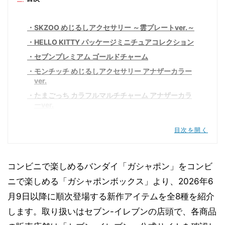
SKZOO めじるしアクセサリー ～雲プレートver.～
HELLO KITTY パッケージミニチュアコレクション
セブンプレミアム ゴールドチャーム
モンチッチ めじるしアクセサリー アナザーカラー
ver.
たまごっち カラフルマルチチャーム アナザーカラ
ーver.
ジョジョの奇妙な冒険 黄金の風 カプセルフィギュ
アコレクション01
目次を開く
機動戦士ガンダム まちぼうけ ガンダムの場合2 ブラ
ッククリアVer.
コンビニで楽しめるバンダイ「ガシャポン」をコンビ
“ディズニーキャラクター”めじるしアクセサリー
SUMMER
ニで楽しめる「ガシャポンボックス」より、2026年6
月9日以降に順次登場する新作アイテムを全8種を紹介
します。取り扱いはセブン-イレブンの店頭で、各商品