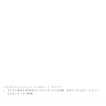
マイナビニューストップ
ホビー
ゲーマー
【セブン限定】6月新作ガシャポンボックス全8種、注目アイテムは? - たまごっ
ちやモンチッチが登場!