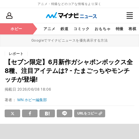
アニメ・特撮などのコアな情報をより深く
ホビー
アニメ
鉄道
コミック
おもちゃ
特撮
将棋
Googleでマイナビニュースを優先表示する方法
レポート
【セブン限定】6月新作ガシャポンボックス全
8種、注目アイテムは? - たまごっちやモンチ
ッチが登場!
掲載日
2026/06/08 18:06
著者：
MN ホビー編集部
URLをコピー