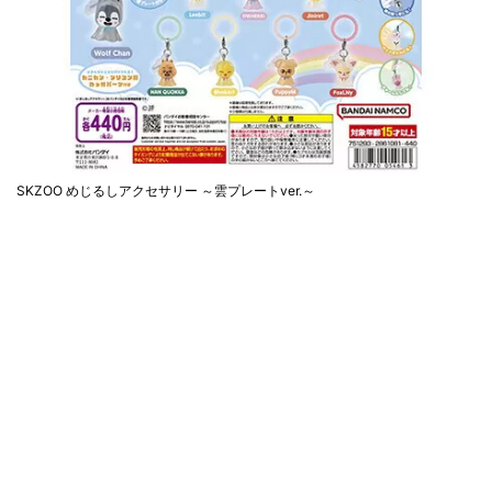
SKZOO めじるしアクセサリー ～雲プレートver.～