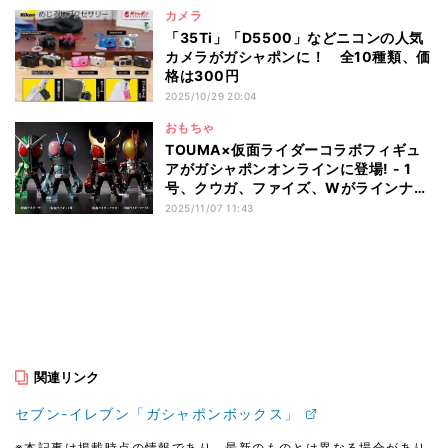
カメラ
「35Ti」「D5500」などニコンの人気
カメラがガシャポンに！ 全10種類、価
格は300円
2025/10/29 20:04
おもちゃ
TOUMA×仮面ライダーコラボフィギュ
アがガシャポンオンラインに登場! - 1
号、クウガ、ファイズ、Wがラインナッ
プ
2025/11/07 11:43
関連リンク
セブン-イレブン「ガシャポンボックス」
※本記事は掲載時点の情報であり、最新のものとは異なる場合があり