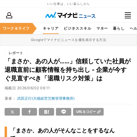
いい仕事は、いい暮らしから
ワーク＆ライフ
キャリア
ビジネススキル
マネー
暮らし
ヘ
Googleでマイナビニュースを優先表示する方法
レポート
「まさか、あの人が……」信頼していた社員が
退職直前に顧客情報を持ち出し - 企業が今す
ぐ見直すべき「退職リスク対策」は
掲載日
2026/06/02 06:11
著者：
武田正行(大槻経営労務管理事務所)
URLをコピー
「まさか、あの人がそんなことをするなん