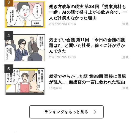
働き方改革の現実 第34回 「提案資料も
一瞬」AIの話で盛り上がる飲み会で、一
人だけ笑えなかった理由
2026/08/04 12:00
連載
気まずい会議 第11回 「今日の会議の議
題は?」と聞いた社長、徐々に汗が浮か
んできた
2026/08/05 19:13
連載
就活でやらかした話 第88回 面接に母親
が乱入……面接官の一言に救われた理由
17時間前
連載
ランキングをもっと見る