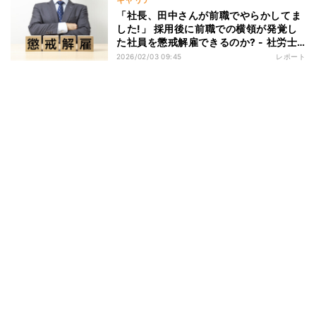
「社長、田中さんが前職でやらかしてま
した!」 採用後に前職での横領が発覚し
た社員を懲戒解雇できるのか? - 社労士
が解説
2026/02/03 09:45
レポート