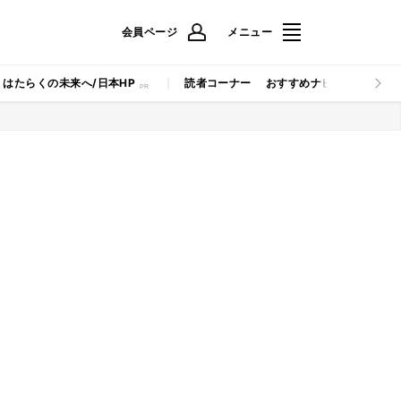
会員ページ
メニュー
はたらくの未来へ/日本HP
読者コーナー
おすすめナビ
マイナビB