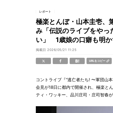
レポート
極楽とんぼ・山本圭壱、
み「伝説のライブをやっ
い」 1歳娘の口癖も明か
掲載日
2026/05/21 11:25
URLをコピー
コントライブ『“逃亡者たち! 〜軍団山
会見が18日に都内で開催され、極楽と
ティ・ワッキー、品川庄司・庄司智春が