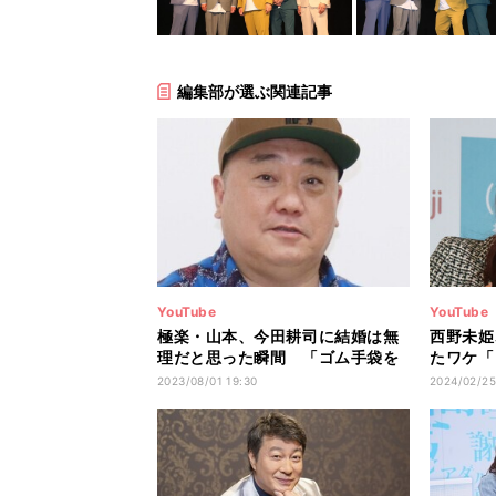
編集部が選ぶ関連記事
YouTube
YouTube
極楽・山本、今田耕司に結婚は無
西野未姫
理だと思った瞬間 「ゴム手袋を
たワケ「
して…」
よりも…
2023/08/01 19:30
2024/02/25