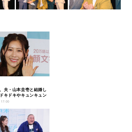
、夫・山本圭壱と結婚し
ドキドキやキュンキュン
」
 17:00