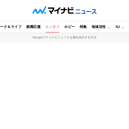
ワーク＆ライフ
就職応援
エンタメ
ホビー
特集
地域活性
IIJ
Googleでマイナビニュースを優先表示する方法