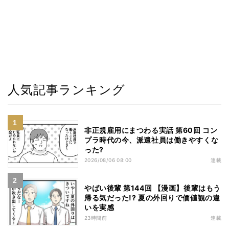
人気記事ランキング
非正規雇用にまつわる実話 第60回 コン
プラ時代の今、派遣社員は働きやすくな
った?
2026/08/06 08:00
連載
やばい後輩 第144回 【漫画】後輩はもう
帰る気だった!? 夏の外回りで価値観の違
いを実感
23時間前
連載