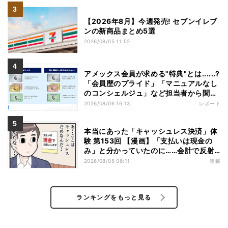
【2026年8月】今週発売! セブンイレブ
ンの新商品まとめ5選
2026/08/05 11:52
アメックス会員が求める"特典"とは......?
「会員歴のプライド」「マニュアルなし
のコンシェルジュ」など担当者から聞い
た"裏話"も
2026/08/06 16:13
レポート
本当にあった「キャッシュレス決済」体
験 第153回 【漫画】「支払いは現金の
み」と分かっていたのに……会計で反射
的に出してしまったものは
2026/08/05 06:11
連載
ランキングをもっと見る