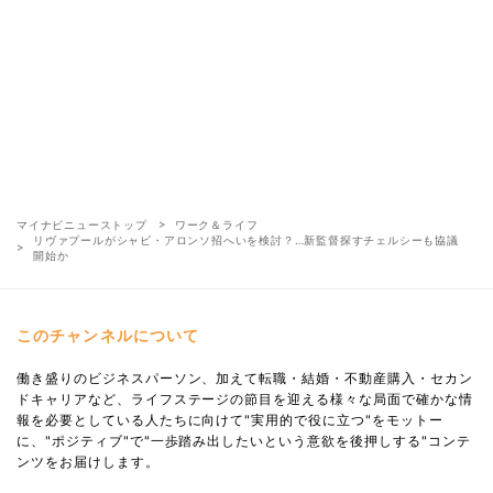
マイナビニューストップ
ワーク＆ライフ
リヴァプールがシャビ・アロンソ招へいを検討？…新監督探すチェルシーも協議
開始か
このチャンネルについて
働き盛りのビジネスパーソン、加えて転職・結婚・不動産購入・セカン
ドキャリアなど、ライフステージの節目を迎える様々な局面で確かな情
報を必要としている人たちに向けて"実用的で役に立つ"をモットー
に、"ポジティブ"で"一歩踏み出したいという意欲を後押しする"コンテ
ンツをお届けします。