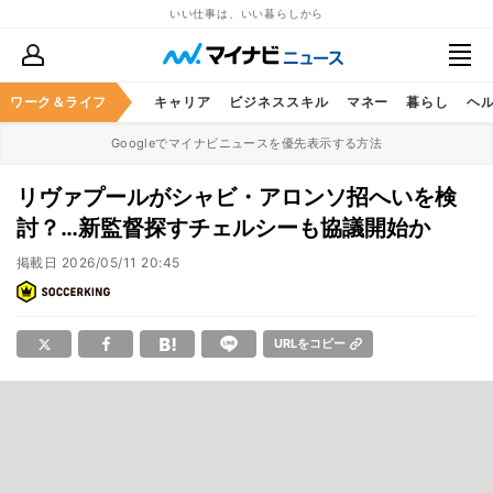
いい仕事は、いい暮らしから
ワーク＆ライフ
キャリア
ビジネススキル
マネー
暮らし
ヘ
Googleでマイナビニュースを優先表示する方法
リヴァプールがシャビ・アロンソ招へいを検
討？…新監督探すチェルシーも協議開始か
掲載日
2026/05/11 20:45
URLをコピー