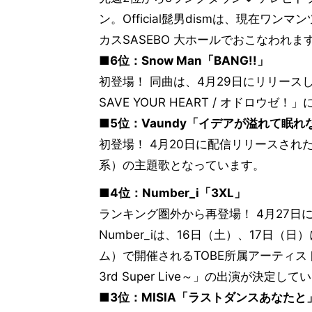
ン。Official髭男dismは、現在ワ
カスSASEBO 大ホールでおこなわれま
■6位：Snow Man「BANG!!」
初登場！ 同曲は、4月29日にリリースした
SAVE YOUR HEART / オドロウゼ
■5位：Vaundy「イデアが溢れて眠れ
初登場！ 4月20日に配信リリースさ
系）の主題歌となっています。
■4位：Number_i「3XL」
ランキング圏外から再登場！ 4月27
Number_iは、16日（土）、17日
ム）で開催されるTOBE所属アーティストが
3rd Super Live～」の出演が決定して
■3位：MISIA「ラストダンスあなたと