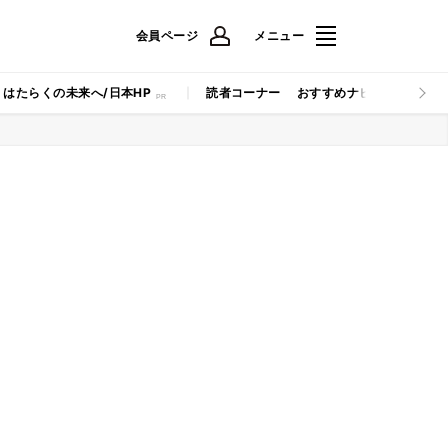
会員ページ
メニュー
はたらくの未来へ/日本HP
読者コーナー
おすすめナビ
マイナビB