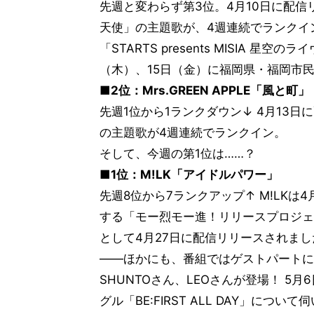
先週と変わらず第3位。4月10日に配
天使」の主題歌が、4週連続でランクイン
「STARTS presents MISIA 星空の
（木）、15日（金）に福岡県・福岡市
■2位：Mrs.GREEN APPLE「風と町」
先週1位から1ランクダウン↓ 4月13
の主題歌が4週連続でランクイン。
そして、今週の第1位は……？
■1位：M!LK「アイドルパワー」
先週8位から7ランクアップ↑ M!LK
する「モー烈モー進！リリースプロジェ
として4月27日に配信リリースされまし
――ほかにも、番組ではゲストパートに6
SHUNTOさん、LEOさんが登場！ 5
グル「BE:FIRST ALL DAY」につい