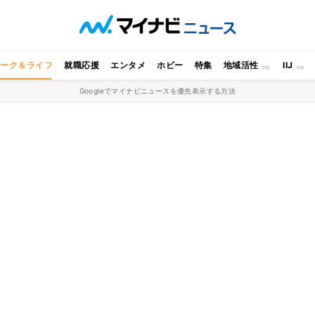
ワーク＆ライフ
就職応援
エンタメ
ホビー
特集
地域活性
IIJ
Googleでマイナビニュースを優先表示する方法