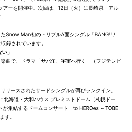
ンマンツアーを開催中。次回は、12日（火）に長崎県・アル
す。
Snow Man初のトリプルA面シングル「BANG!! /
！」に収録されています。
ない」
れた楽曲で、ドラマ「サバ缶、宇宙へ行く」（フジテレビ
日にリリースされたサードシングルが再びランクイン。
（日）に北海道・大和ハウス プレミストドーム（札幌ドー
集結するドームコンサート「to HEROes ～TOBE
います。
」