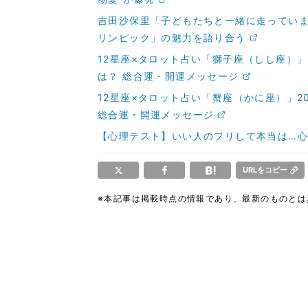
吉田沙保里「子どもたちと一緒に走ってい
リンピック」の魅力を語り合う
12星座×タロット占い「獅子座（しし座）」2
は？ 総合運・開運メッセージ
12星座×タロット占い「蟹座（かに座）」20
総合運・開運メッセージ
【心理テスト】いい人のフリして本当は…心
URLをコピー
※本記事は掲載時点の情報であり、最新のものと