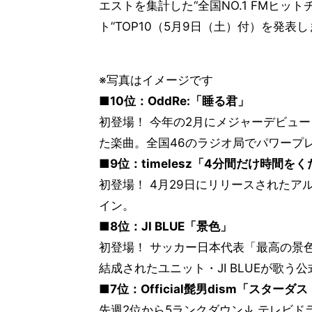
エストを集計した“全国NO.1 FMヒット
ト”TOP10（5月9日（土）付）を発表
※写真はイメージです
■10位：OddRe:「睡る君」
初登場！ 今年の2月にメジャーデビュー
た楽曲。全国46のラジオ局でパワープ
■9位：timelesz「4分間だけ時間を
初登場！ 4月29日にリリースされたア
イン。
■8位：JI BLUE「景色」
初登場！ サッカー日本代表「最高の景色を
結成されたユニット・JI BLUEが歌
■7位：Official髭男dism「スターダ
先週2位から5ランクダウン↓ テレビドラ