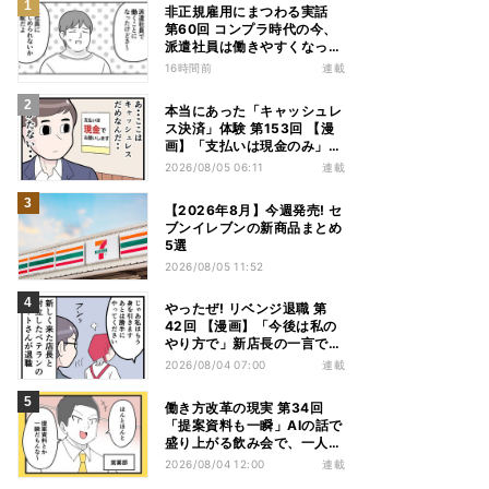
非正規雇用にまつわる実話
第60回 コンプラ時代の今、
派遣社員は働きやすくなっ
た?
16時間前
連載
本当にあった「キャッシュレ
ス決済」体験 第153回 【漫
画】「支払いは現金のみ」と
分かっていたのに……会計で
2026/08/05 06:11
連載
反射的に出してしまったもの
は
【2026年8月】今週発売! セ
ブンイレブンの新商品まとめ
5選
2026/08/05 11:52
やったぜ! リベンジ退職 第
42回 【漫画】「今後は私の
やり方で」新店長の一言でベ
テラン退職→崩壊した現場
2026/08/04 07:00
連載
働き方改革の現実 第34回
「提案資料も一瞬」AIの話で
盛り上がる飲み会で、一人だ
け笑えなかった理由
2026/08/04 12:00
連載