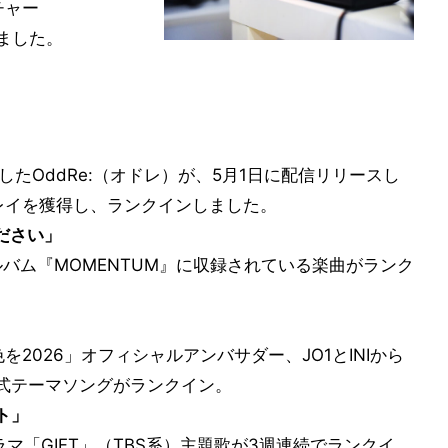
チャー
しました。
したOddRe:（オドレ）が、5月1日に配信リリースし
レイを獲得し、ランクインしました。
ください」
ルバム『MOMENTUM』に収録されている楽曲がランク
2026」オフィシャルアンバサダー、JO1とINIから
う公式テーマソングがランクイン。
スト」
マ「GIFT」（TBS系）主題歌が3週連続でランクイ