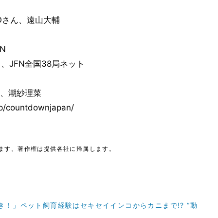
EOさん、遠山大輔
N
、JFN全国38局ネット
、潮紗理菜
/countdownjapan/
ます。著作権は提供各社に帰属します。
超大好き！」ペット飼育経験はセキセイインコからカニまで!? “動