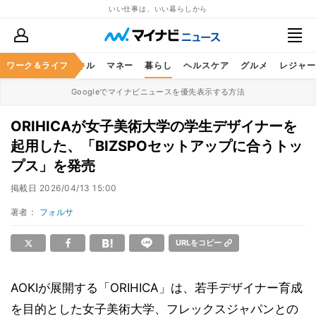
いい仕事は、いい暮らしから
ャリア
ワーク＆ライフ
ビジネススキル
マネー
暮らし
ヘルスケア
グルメ
レジャー
Googleでマイナビニュースを優先表示する方法
ORIHICAが女子美術大学の学生デザイナーを
起用した、「BIZSPOセットアップに合うトッ
プス」を発売
掲載日
2026/04/13 15:00
著者：
フォルサ
URLをコピー
AOKIが展開する「ORIHICA」は、若手デザイナー育成
を目的とした女子美術大学、フレックスジャパンとの