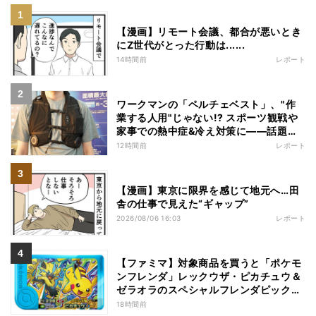
【漫画】リモート会議、都合が悪いとき
にZ世代がとった行動は......
14時間前
レポート
ワークマンの「ペルチェベスト」、"作
業する人用"じゃない!? スポーツ観戦や
家事での熱中症&冷え対策に――話題の
商品を徹底検証
12時間前
レポート
【漫画】東京に限界を感じて地元へ…田
舎の仕事で見えた“ギャップ”
2026/08/06 16:03
レポート
【ファミマ】対象商品を買うと「ポケモ
ンフレンダ」レックウザ・ピカチュウ＆
ゼラオラのスペシャルフレンダピックが
もらえるキャンペーン
18時間前