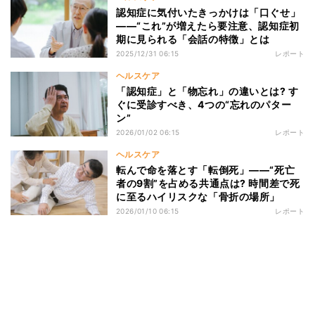
認知症に気付いたきっかけは「口ぐせ」
――“これ”が増えたら要注意、認知症初
期に見られる「会話の特徴」とは
2025/12/31 06:15
レポート
ヘルスケア
「認知症」と「物忘れ」の違いとは? す
ぐに受診すべき、4つの“忘れのパター
ン”
2026/01/02 06:15
レポート
ヘルスケア
転んで命を落とす「転倒死」――“死亡
者の9割”を占める共通点は? 時間差で死
に至るハイリスクな「骨折の場所」
2026/01/10 06:15
レポート