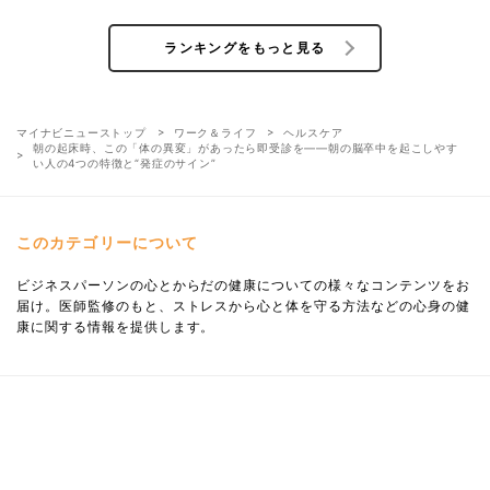
ランキングをもっと見る
マイナビニューストップ
ワーク＆ライフ
ヘルスケア
朝の起床時、この「体の異変」があったら即受診を――朝の脳卒中を起こしやす
い人の4つの特徴と“発症のサイン”
このカテゴリーについて
ビジネスパーソンの心とからだの健康についての様々なコンテンツをお
届け。医師監修のもと、ストレスから心と体を守る方法などの心身の健
康に関する情報を提供します。