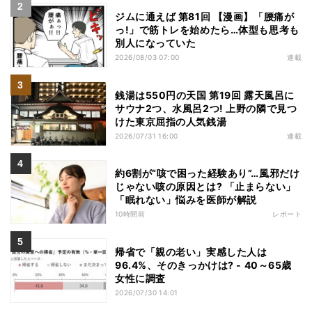
ジムに通えば 第81回 【漫画】「腰痛が
っ!」で筋トレを始めたら…体型も思考も
別人になっていた
2026/08/03 07:00
連載
銭湯は550円の天国 第19回 露天風呂に
サウナ2つ、水風呂2つ! 上野の隣で見つ
けた東京屈指の人気銭湯
2026/07/31 16:00
連載
約6割が“咳で困った経験あり”…風邪だけ
じゃない咳の原因とは? 「止まらない」
「眠れない」悩みを医師が解説
10時間前
レポート
帰省で「親の老い」実感した人は
96.4%、そのきっかけは? - 40～65歳
女性に調査
2026/07/30 14:01