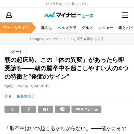
いい仕事は、いい暮らしから
ジネススキル
ワーク＆ライフ
マネー
暮らし
ヘルスケア
グルメ
レジャー
車とバイ
Googleでマイナビニュースを優先表示する方法
レポート
朝の起床時、この「体の異変」があったら即
受診を――朝の脳卒中を起こしやすい人の4つ
の特徴と“発症のサイン”
掲載日
2026/03/24 06:15
著者：
佐藤華奈子
URLをコピー
「脳卒中はいつ起こるかわからない」——確かにその