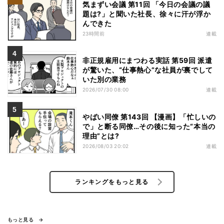
気まずい会議 第11回 「今日の会議の議
題は?」と聞いた社長、徐々に汗が浮か
んできた
23時間前
連載
非正規雇用にまつわる実話 第59回 派遣
が驚いた、“仕事熱心”な社員が裏でして
いた別の業務
2026/07/30 08:00
連載
やばい同僚 第143回 【漫画】「忙しいの
で」と断る同僚…その後に知った“本当の
理由”とは?
2026/08/03 20:02
連載
ランキングをもっと見る
もっと見る