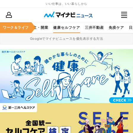
いい仕事は、いい暮らしから
ヤマハ発動機
ワーク＆ライフ
独立・開業
健康セルフケア
三井不動産
免疫ケア
日
Googleでマイナビニュースを優先表示する方法