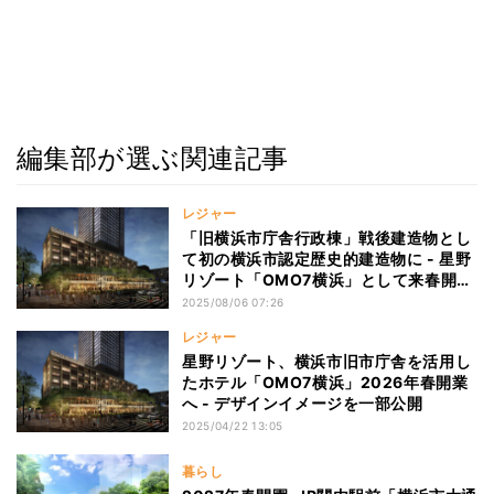
編集部が選ぶ関連記事
レジャー
「旧横浜市庁舎行政棟」戦後建造物とし
て初の横浜市認定歴史的建造物に - 星野
リゾート「OMO7横浜」として来春開業
へ
2025/08/06 07:26
レジャー
星野リゾート、横浜市旧市庁舎を活用し
たホテル「OMO7横浜」2026年春開業
へ - デザインイメージを一部公開
2025/04/22 13:05
暮らし