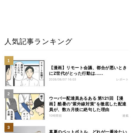
人気記事ランキング
【漫画】リモート会議、都合が悪いとき
にZ世代がとった行動は......
2026/08/07 16:03
レポート
ウーバー配達員あるある 第121回 【漫
画】酷暑の“紫外線対策”を徹底した配達
員が、数カ月後に絶句した理由
10時間前
連載
真夏のペットボトル、どれが一番冷たい