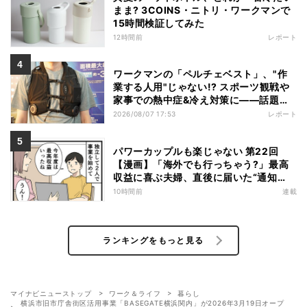
まま? 3COINS・ニトリ・ワークマンで
15時間検証してみた
12時間前
レポート
ワークマンの「ペルチェベスト」、"作
業する人用"じゃない!? スポーツ観戦や
家事での熱中症&冷え対策に――話題の
商品を徹底検証
2026/08/07 17:53
レポート
パワーカップルも楽じゃない 第22回
【漫画】「海外でも行っちゃう?」最高
収益に喜ぶ夫婦、直後に届いた“通知
書”で現実に戻された
10時間前
連載
ランキングをもっと見る
マイナビニューストップ
ワーク＆ライフ
暮らし
横浜市旧市庁舎街区活用事業「BASEGATE横浜関内」が2026年3月19日オープ