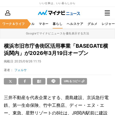
いい仕事は、いい暮らしから
ャリア
ワーク＆ライフ
ビジネススキル
マネー
暮らし
ヘルスケア
グルメ
レジャー
Googleでマイナビニュースを優先表示する方法
横浜市旧市庁舎街区活用事業「BASEGATE横
浜関内」が2026年3月19日オープン
掲載日
2025/09/26 11:15
著者：
フォルサ
URLをコピー
三井不動産を代表企業とする、鹿島建設、京浜急行電
鉄、第一生命保険、竹中工務店、ディー・エヌ・エ
ー、東急、星野リゾートの8社は、JR関内駅前に建設