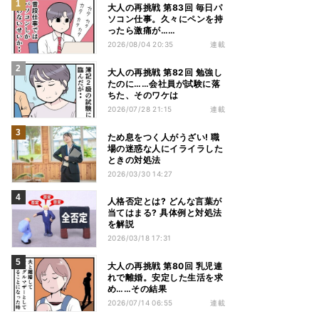
大人の再挑戦 第83回 毎日パ
ソコン仕事。久々にペンを持
ったら激痛が……
2026/08/04 20:35
連載
大人の再挑戦 第82回 勉強し
たのに……会社員が試験に落
ちた、そのワケは
2026/07/28 21:15
連載
ため息をつく人がうざい! 職
場の迷惑な人にイライラした
ときの対処法
2026/03/30 14:27
人格否定とは? どんな言葉が
当てはまる? 具体例と対処法
を解説
2026/03/18 17:31
大人の再挑戦 第80回 乳児連
れで離婚。安定した生活を求
め……その結果
2026/07/14 06:55
連載