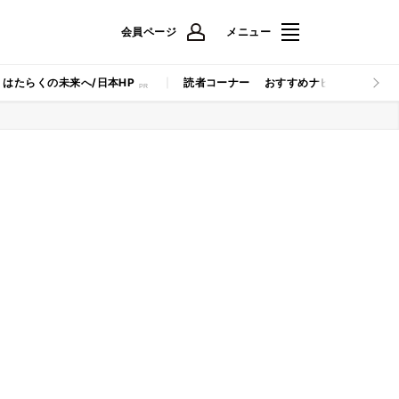
会員ページ
メニュー
はたらくの未来へ/日本HP
読者コーナー
おすすめナビ
マイナビB