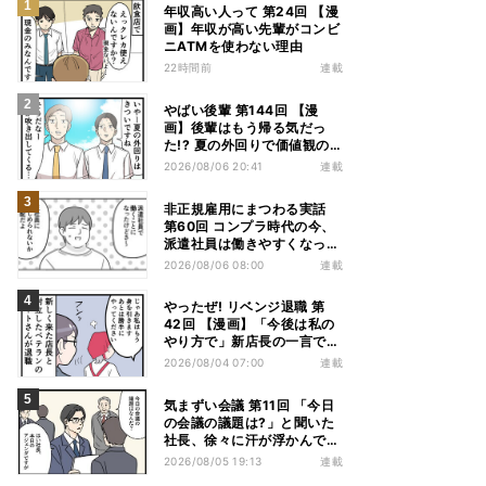
年収高い人って 第24回 【漫
画】年収が高い先輩がコンビ
ニATMを使わない理由
22時間前
連載
やばい後輩 第144回 【漫
画】後輩はもう帰る気だっ
た!? 夏の外回りで価値観の
違いを実感
2026/08/06 20:41
連載
非正規雇用にまつわる実話
第60回 コンプラ時代の今、
派遣社員は働きやすくなっ
た?
2026/08/06 08:00
連載
やったぜ! リベンジ退職 第
42回 【漫画】「今後は私の
やり方で」新店長の一言でベ
テラン退職→崩壊した現場
2026/08/04 07:00
連載
気まずい会議 第11回 「今日
の会議の議題は?」と聞いた
社長、徐々に汗が浮かんでき
た
2026/08/05 19:13
連載