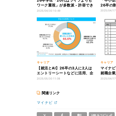
26卒学生「20代はライフよりも
「中小企
ワーク重視」が多数派 - 許容でき
26卒の
る残業時間は?
2025/04/17
2025/04/30 10:49
キャリア
キャリア
【就活とAI】26卒の3人に2人は
マイナビ
エントリーシートなどに活用、企
就職企業
業側が面接に使うのは半数近くが
「ニトリ
2025/05/30 11:08
2025/04/17
否定的 - マイナビ調査
関連リンク
マイナビ
URLをコピー