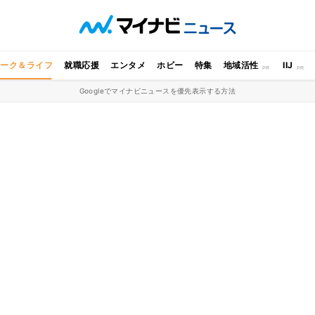
ワーク＆ライフ
就職応援
エンタメ
ホビー
特集
地域活性
IIJ
Googleでマイナビニュースを優先表示する方法