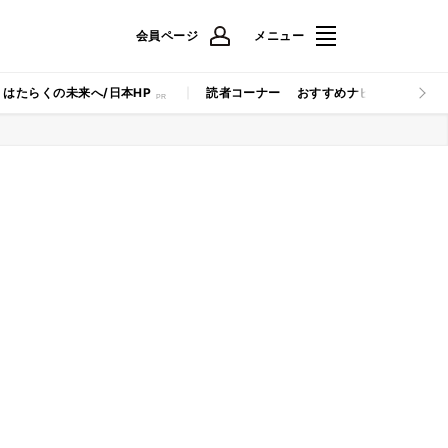
会員ページ
メニュー
はたらくの未来へ/日本HP
読者コーナー
おすすめナビ
マイナビB