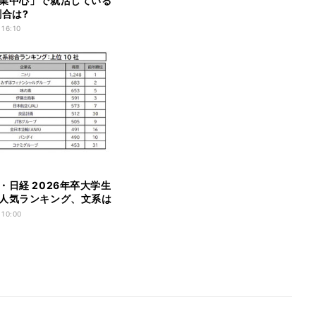
業中心」で就活している
割合は?
 16:10
・日経 2026年卒大学生
人気ランキング、文系は
」が断トツ1位、理系は?
 10:00