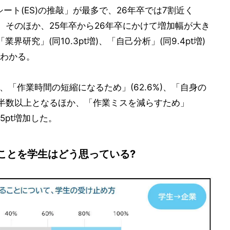
ート(ES)の推敲」が最多で、26年卒では7割近く
に。そのほか、25年卒から26年卒にかけて増加幅が大き
業界研究」(同10.3pt増)、「自己分析」(同9.4pt増)
わかる。
、「作業時間の短縮になるため」(62.6%)、「自身の
)が半数以上となるほか、「作業ミスを減らすため」
.5pt増加した。
ことを学生はどう思っている?