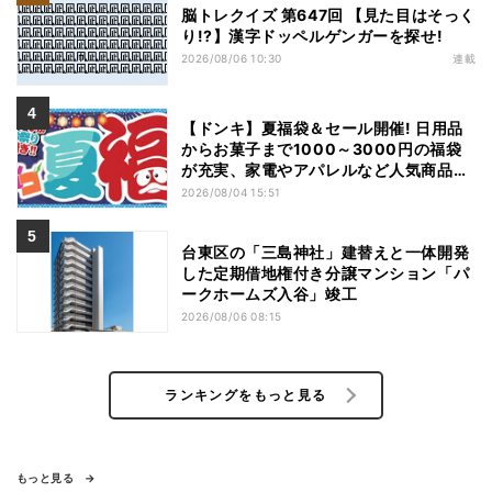
脳トレクイズ 第647回 【見た目はそっく
り!?】漢字ドッペルゲンガーを探せ!
2026/08/06 10:30
連載
【ドンキ】夏福袋＆セール開催! 日用品
からお菓子まで1000～3000円の福袋
が充実、家電やアパレルなど人気商品も
特価
2026/08/04 15:51
台東区の「三島神社」建替えと一体開発
した定期借地権付き分譲マンション「パ
ークホームズ入谷」竣工
2026/08/06 08:15
ランキングをもっと見る
もっと見る