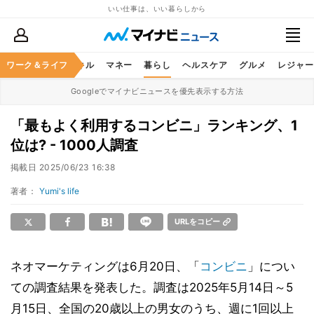
いい仕事は、いい暮らしから
ャリア
ワーク＆ライフ
ビジネススキル
マネー
暮らし
ヘルスケア
グルメ
レジャー
Googleでマイナビニュースを優先表示する方法
「最もよく利用するコンビニ」ランキング、1
位は? - 1000人調査
掲載日
2025/06/23 16:38
著者：
Yumi's life
URLをコピー
ネオマーケティングは6月20日、「
コンビニ
」につい
ての調査結果を発表した。調査は2025年5月14日～5
月15日、全国の20歳以上の男女のうち、週に1回以上