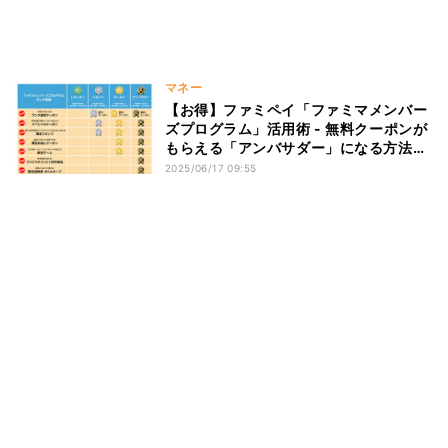
マネー
【お得】ファミペイ「ファミマメンバー
ズプログラム」活用術 - 無料クーポンが
もらえる「アンバサダー」になる方法
は?
2025/06/17 09:55