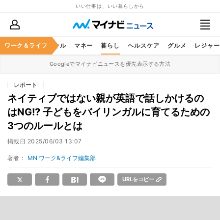
いい仕事は、いい暮らしから
ャリア
ワーク＆ライフ
ビジネススキル
マネー
暮らし
ヘルスケア
グルメ
レジャー
Googleでマイナビニュースを優先表示する方法
レポート
ネイティブではない親が英語で話しかけるの
はNG!? 子どもをバイリンガルに育てるための
3つのルールとは
掲載日
2025/06/03 13:07
著者：
MN ワーク&ライフ編集部
URLをコピー