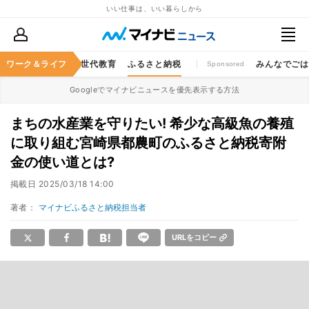
いい仕事は、いい暮らしから
キャッシュレス
ワーク＆ライフ
次世代教育
ふるさと納税
みんなでご
Sponsored
Googleでマイナビニュースを優先表示する方法
まちの水産業を守りたい! 希少な高級魚の養殖
に取り組む宮崎県都農町のふるさと納税寄附
金の使い道とは?
掲載日
2025/03/18 14:00
著者：
マイナビふるさと納税担当者
URLをコピー