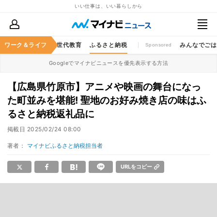
いい仕事は、いい暮らしから
キャッシュレス
ワーク＆ライフ
次世代教育
ふるさと納税
みんなでご
Sponsored
Googleでマイナビニュースを優先表示する方法
【広島県竹原市】アニメや映画の舞台になっ
た町並みを堪能! 聖地のお好み焼き店の味はふ
るさと納税返礼品に
掲載日
2025/02/24 08:00
著者：
マイナビふるさと納税担当者
URLをコピー