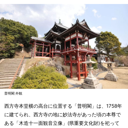
普明閣 外観
西方寺本堂横の高台に位置する「普明閣」は、1758年
に建てられ、西方寺の地に妙法寺があった頃の本尊で
ある「木造十一面観音立像」(県重要文化財)を祀って