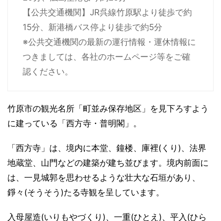
【公共交通機関】JR呉線竹原駅より徒歩で約
15分、新港橋バス停より徒歩で約5分
※公共交通機関の最新の運行情報・運休情報に
つきましては、各社のホームページ等をご確
認ください。
竹原市の観光名所「町並み保存地区」を見下ろすよう
に建っている「西方寺・普明閣」。
「西方寺」は、境内に本堂、鐘楼、庫裡(くり)、法界
地蔵堂、山門などの建築が建ち並びます。境内前面に
は、一見城郭を思わせるような壮大な石垣があり、
錚々(そうそう)たる寺観を呈しています。
入母屋造(いりもやづくり)、一重(ひとえ)、平入(ひら