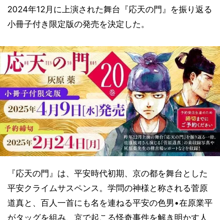
2024年12月に上演された舞台『応天の門』を振り返る
小冊子付き限定版の発売を決定した。
『応天の門』は、平安時代初期、京の都を舞台とした
平安クライムサスペンス。学問の神様と称される菅原
道真と、百人一首にも名を連ねる平安の色男•在原業平
がタッグを組み、京で起こる怪奇事件を解き明かす人