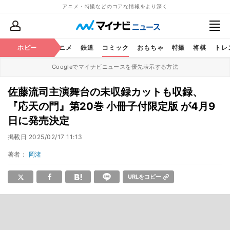
アニメ・特撮などのコアな情報をより深く
ホビー
アニメ
鉄道
コミック
おもちゃ
特撮
将棋
トレ
Googleでマイナビニュースを優先表示する方法
佐藤流司主演舞台の未収録カットも収録、
『応天の門』第20巻 小冊子付限定版 が4月9
日に発売決定
掲載日
2025/02/17 11:13
著者：
岡渚
URLをコピー