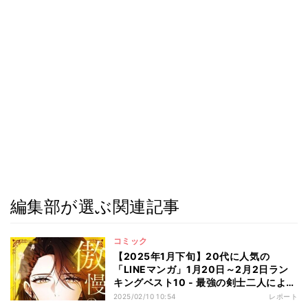
編集部が選ぶ関連記事
コミック
【2025年1月下旬】20代に人気の
「LINEマンガ」1月20日～2月2日ラン
キングベスト10 - 最強の剣士二人による
契約結婚ストーリーが、女性編にランク
2025/02/10 10:54
レポート