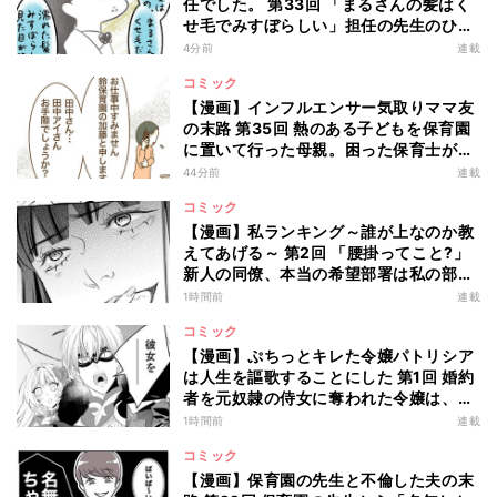
任でした。 第33回 「まるさんの髪はく
せ毛でみすぼらしい」担任の先生のひど
い言葉にショックを受けるかと思いき
4分前
連載
や!?
コミック
【漫画】インフルエンサー気取りママ友
の末路 第35回 熱のある子どもを保育園
に置いて行った母親。困った保育士が職
場に電話してみると…?
44分前
連載
コミック
【漫画】私ランキング～誰が上なのか教
えてあげる～ 第2回 「腰掛ってこと?」
新人の同僚、本当の希望部署は私の部署
じゃなくて…
1時間前
連載
コミック
【漫画】ぷちっとキレた令嬢パトリシア
は人生を謳歌することにした 第1回 婚約
者を元奴隷の侍女に奪われた令嬢は、ぷ
ちっとキレて…
1時間前
連載
コミック
【漫画】保育園の先生と不倫した夫の末