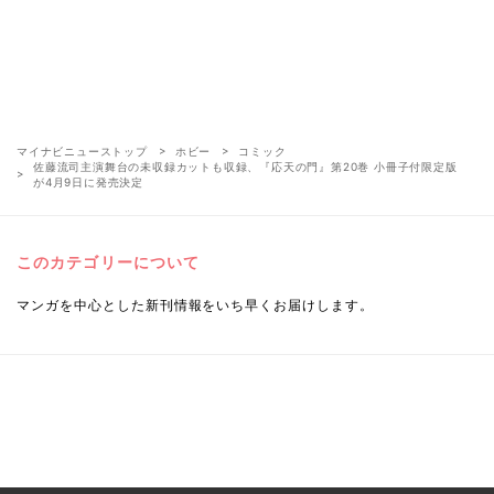
マイナビニューストップ
ホビー
コミック
佐藤流司主演舞台の未収録カットも収録、『応天の門』第20巻 小冊子付限定版
が4月9日に発売決定
このカテゴリーについて
マンガを中心とした新刊情報をいち早くお届けします。