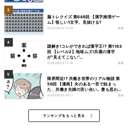
脳トレクイズ 第646回 【漢字推理ゲー
ム】怪しい1文字、見抜ける?
2026/08/05 10:30
連載
謎解き!コレができれば漢字王!? 第1163
回 【レベル2】地味ムズ!共通の漢字
が“見えてこない”…
2026/08/05 11:30
連載
限界間近!? 共働き世帯のリアル物語 第
56回 【漫画】夫のある一言で始まっ
た、共働き夫婦の言い合い。妻も思わ
ず…
2026/08/05 08:17
連載
ランキングをもっと見る