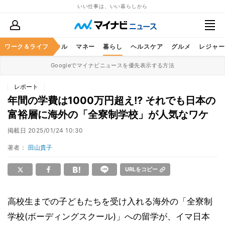
いい仕事は、いい暮らしから
ャリア
ワーク＆ライフ
ビジネススキル
マネー
暮らし
ヘルスケア
グルメ
レジャー
Googleでマイナビニュースを優先表示する方法
レポート
年間の学費は1000万円超え!? それでも日本の
富裕層に海外の「全寮制学校」が人気なワケ
掲載日
2025/01/24 10:30
著者：
田山貴子
URLをコピー
高校生までの子どもたちを受け入れる海外の「全寮制
学校(ボーディングスクール)」への留学が、イマ日本