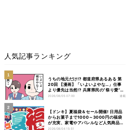
人気記事ランキング
うちの地元だけ!? 都道府県あるある 第
20回 【漫画】「いよいよやな…」仕事
より優先は当然!? 兵庫県民の“祭り愛”が
熱すぎた
2026/08/05 07:00
連載
【ドンキ】夏福袋＆セール開催! 日用品
からお菓子まで1000～3000円の福袋
が充実、家電やアパレルなど人気商品も
特価
2026/08/04 15:51