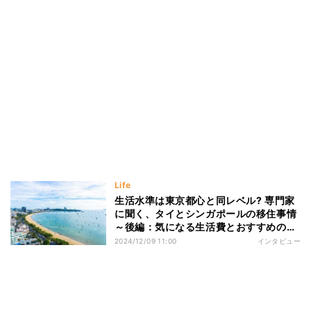
Life
生活水準は東京都心と同レベル? 専門家
に聞く、タイとシンガポールの移住事情
～後編：気になる生活費とおすすめの投
資～
2024/12/09 11:00
インタビュー