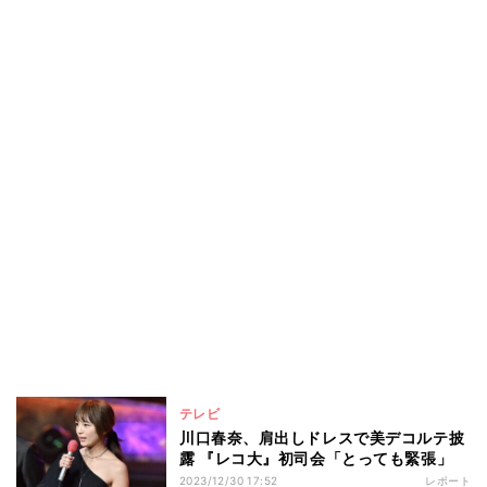
テレビ
川口春奈、肩出しドレスで美デコルテ披
露 『レコ大』初司会「とっても緊張」
2023/12/30 17:52
レポート