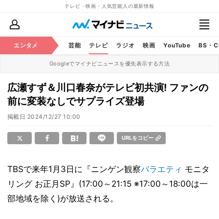
テレビ・映画・人気芸能人の最新情報
エンタメ
芸能
テレビ
ラジオ
映画
YouTube
BS・
Googleでマイナビニュースを優先表示する方法
広瀬すず＆川口春奈がテレビ初共演! ファンの
前に変装なしでサプライズ登場
掲載日
2024/12/27 10:00
URLをコピー
TBSで来年1月3日に『ニンゲン観察
バラエティ
モニタ
リング お正月SP』(17:00～21:15 ※17:00～18:00は一
部地域を除く)が放送される。