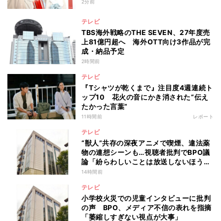
2分前
テレビ
TBS海外戦略のTHE SEVEN、27年度売
上81億円超へ 海外OTT向け3作品が完
成・納品予定
2時間前
テレビ
『Tシャツが乾くまで』注目度4週連続ト
ップ10 花火の音にかき消された“伝え
たかった言葉”
11時間前
レポート
テレビ
“獣人”共存の深夜アニメで喫煙、違法薬
物の連想シーンも…視聴者批判でBPO議
論「紛らわしいことは放送しないほう
が」
14時間前
テレビ
小学校火災での児童インタビューに批判
の声 BPO、メディア不信の表れを指摘
「萎縮しすぎない視点が大事」