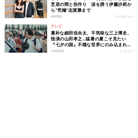
芝居の間と役作り 涙を誘う伊藤沙莉か
ら“究極”志賀勝まで
8時間前
インタビュー
テレビ
素朴な細田佳央太、不気味な三上博史、
怪演の山田孝之…猛暑の夏こそ見たい
『七夕の国』不穏な世界にのみ込まれる
超常ミステリー
10時間前
レビュー