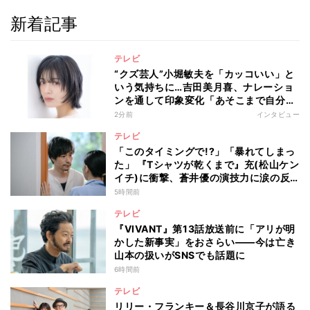
新着記事
テレビ
“クズ芸人”小堀敏夫を「カッコいい」と
いう気持ちに…吉田美月喜、ナレーショ
ンを通して印象変化「あそこまで自分に
正直に生きられる人は、なかなかいな
2分前
インタビュー
い」
テレビ
「このタイミングで!?」「暴れてしまっ
た」 『Tシャツが乾くまで』充(松山ケン
イチ)に衝撃、蒼井優の演技力に涙の反
響も
5時間前
テレビ
『VIVANT』第13話放送前に「アリが明
かした新事実」をおさらい――今は亡き
山本の扱いがSNSでも話題に
6時間前
テレビ
リリー・フランキー＆長谷川京子が語る