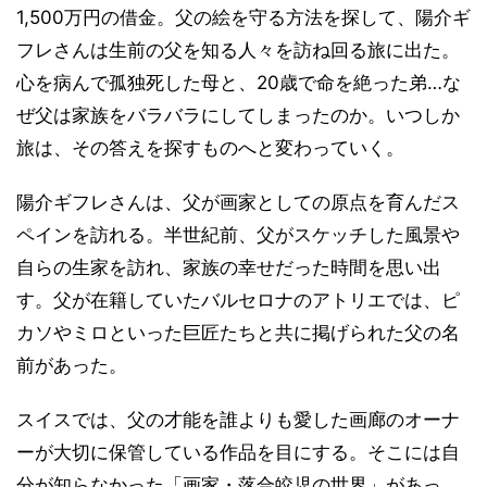
1,500万円の借金。父の絵を守る方法を探して、陽介ギ
フレさんは生前の父を知る人々を訪ね回る旅に出た。
心を病んで孤独死した母と、20歳で命を絶った弟…な
ぜ父は家族をバラバラにしてしまったのか。いつしか
旅は、その答えを探すものへと変わっていく。
陽介ギフレさんは、父が画家としての原点を育んだス
ペインを訪れる。半世紀前、父がスケッチした風景や
自らの生家を訪れ、家族の幸せだった時間を思い出
す。父が在籍していたバルセロナのアトリエでは、ピ
カソやミロといった巨匠たちと共に掲げられた父の名
前があった。
スイスでは、父の才能を誰よりも愛した画廊のオーナ
ーが大切に保管している作品を目にする。そこには自
分が知らなかった「画家・落合皎児の世界」があっ