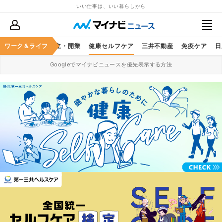
いい仕事は、いい暮らしから
ヤマハ発動機
ワーク＆ライフ
独立・開業
健康セルフケア
三井不動産
免疫ケア
日
Googleでマイナビニュースを優先表示する方法